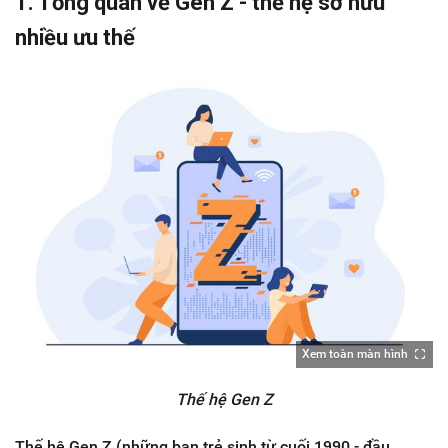
1. Tổng quan về Gen Z - thế hệ sở hữu
nhiều ưu thế
Xem toàn màn hình
Thế hệ Gen Z
Thế hệ Gen Z (những bạn trẻ sinh từ cuối 1990 - đầu