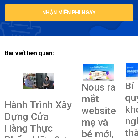
NHẬN MIỄN PHÍ NGAY
Bài viết liên quan:
Bí
Nous ra
qu
mắt
Hành Trình Xây
kh
website
Dựng Cửa
ng
mẹ và
Hàng Thực
th
bé mới,