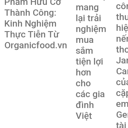
Phẩm Hữu Cơ
cô
mang
Thành Công:
th
lại trải
Kinh Nghiệm
hi
nghiệm
Thực Tiễn Từ
nế
mua
Organicfood.vn
th
sắm
Ja
tiện lợi
Ca
hơn
củ
cho
cặ
các gia
e
đình
Ge
Việt
tài