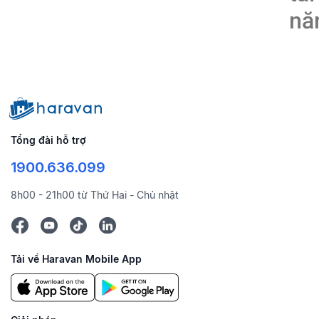
nă
Tổng đài hỗ trợ
1900.636.099
8h00 - 21h00 từ Thứ Hai - Chủ nhật
Tải về Haravan Mobile App