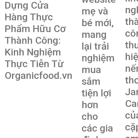
Dựng Cửa
ng
mẹ và
Hàng Thực
th
bé mới,
Phẩm Hữu Cơ
cô
mang
Thành Công:
th
lại trải
Kinh Nghiệm
hi
nghiệm
Thực Tiễn Từ
nế
mua
Organicfood.vn
th
sắm
Ja
tiện lợi
Ca
hơn
củ
cho
cặ
các gia