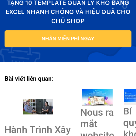
TẶNG 10 TEMPLATE QUẢN LÝ KHO BẰNG
EXCEL NHANH CHÓNG VÀ HIỆU QUẢ CHO
CHỦ SHOP
NHẬN MIỄN PHÍ NGAY
Bài viết liên quan:
Bí
Nous ra
qu
mắt
Hành Trình Xây
kh
website