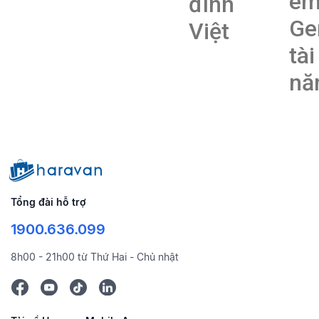
e
đình
Ge
Việt
tài
nă
Tổng đài hỗ trợ
1900.636.099
8h00 - 21h00 từ Thứ Hai - Chủ nhật