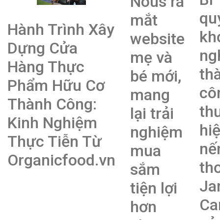
Nous ra
qu
mắt
Hành Trình Xây
kh
website
Dựng Cửa
ng
mẹ và
Hàng Thực
th
bé mới,
Phẩm Hữu Cơ
cô
mang
Thành Công:
th
lại trải
Kinh Nghiệm
hi
nghiệm
Thực Tiễn Từ
nế
mua
Organicfood.vn
th
sắm
Ja
tiện lợi
Ca
hơn