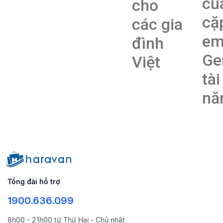
củ
cho
cặ
các gia
e
đình
Ge
Việt
tài
nă
Tổng đài hỗ trợ
1900.636.099
8h00 - 21h00 từ Thứ Hai - Chủ nhật