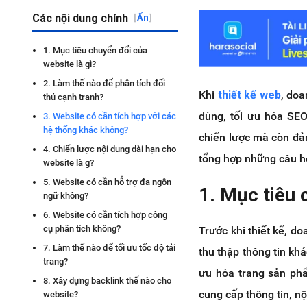
Các nội dung chính
[
Ẩn
]
1. Mục tiêu chuyển đổi của
website là gì?
2. Làm thế nào để phân tích đối
Khi
thiết kế web
, doa
thủ cạnh tranh?
dùng, tối ưu hóa SE
3. Website có cần tích hợp với các
hệ thống khác không?
chiến lược mà còn đảm
4. Chiến lược nội dung dài hạn cho
tổng hợp những câu hỏ
website là g?
5. Website có cần hỗ trợ đa ngôn
1. Mục tiêu 
ngữ không?
6. Website có cần tích hợp công
cụ phân tích không?
Trước khi thiết kế, d
7. Làm thế nào để tối ưu tốc độ tải
thu thập thông tin kh
trang?
ưu hóa trang sản phẩ
8. Xây dựng backlink thế nào cho
cung cấp thông tin, n
website?