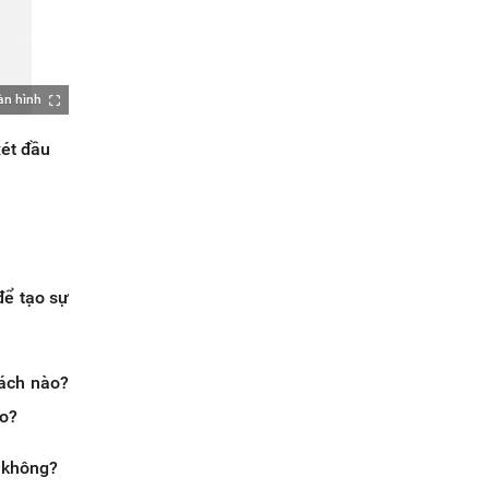
àn hình
xét đầu
để tạo sự
cách nào?
ào?
e
không?