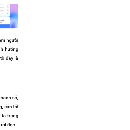
iệm người
nh hướng
ới đây là
doanh số,
, cần tối
 là trang
ười đọc.