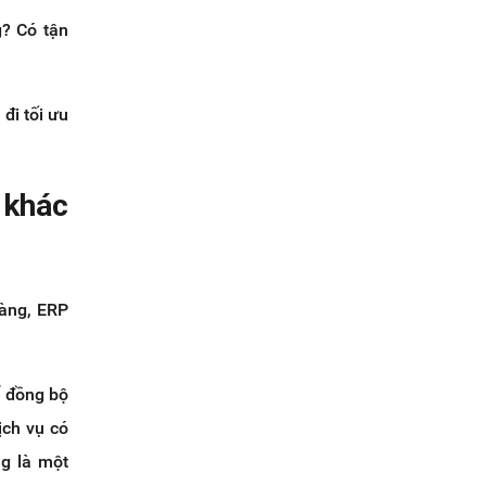
g? Có tận
đi tối ưu
 khác
hàng, ERP
ể đồng bộ
ịch vụ có
g là một