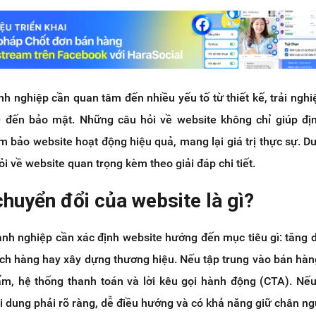
nh nghiệp cần quan tâm đến nhiều yếu tố từ thiết kế, trải ngh
O đến bảo mật. Những câu hỏi về website không chỉ giúp đị
 bảo website hoạt động hiệu quả, mang lại giá trị thực sự. Dư
i về website quan trọng kèm theo giải đáp chi tiết.
chuyển đổi của website là gì?
oanh nghiệp cần xác định website hướng đến mục tiêu gì: tăng 
ách hàng hay xây dựng thương hiệu. Nếu tập trung vào bán hàng
m, hệ thống thanh toán và lời kêu gọi hành động (CTA). Nếu
ội dung phải rõ ràng, dễ điều hướng và có khả năng giữ chân ng