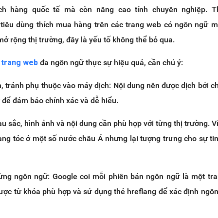
ách hàng quốc tế mà còn nâng cao tính chuyên nghiệp. 
tiêu dùng thích mua hàng trên các trang web có ngôn ngữ 
mở rộng thị trường, đây là yếu tố không thể bỏ qua.
ế trang web
đa ngôn ngữ thực sự hiệu quả, cần chú ý:
n, tránh phụ thuộc vào máy dịch: Nội dung nên được dịch bởi c
 để đảm bảo chính xác và dễ hiểu.
u sắc, hình ảnh và nội dung cần phù hợp với từng thị trường. V
tang tóc ở một số nước châu Á nhưng lại tượng trưng cho sự tin
ừng ngôn ngữ: Google coi mỗi phiên bản ngôn ngữ là một tra
lược từ khóa phù hợp và sử dụng thẻ hreflang để xác định ngô