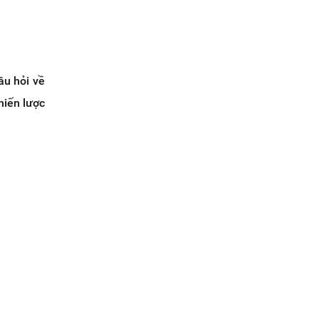
âu hỏi về
hiến lược