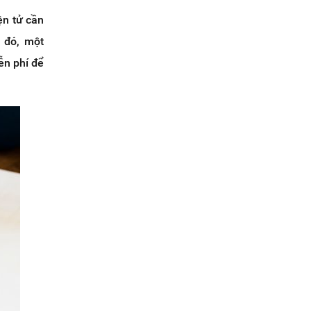
ện tử cần
i đó, một
ễn phí để