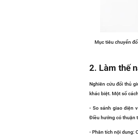
18. Làm thế nào để sao lưu dữ liệu
website thường xuyên?
19. Làm thế nào để bảo vệ website
khỏi các cuộc tấn công DDoS?
20. Website có cần tích hợp các
Mục tiêu chuyển đổ
công cụ bảo mật (tường lửa, phần
mềm diệt virus,...) không?
21. Làm thế nào để tối ưu hóa hiệu
suất của website?
2. Làm thế n
22. Website có cần tích hợp CDN
(Content Delivery Network)
Nghiên cứu đối thủ gi
không?
khác biệt. Một số cách
22. Xây dựng chiến lược liên kết
(Link Building) thế nào?
- So sánh giao diện 
24. Loại nội dung nào sẽ được sử
dụng trên website?
Điều hướng có thuận 
25. Làm thế nào để tối ưu hóa nội
dung cho SEO?
- Phân tích nội dung: