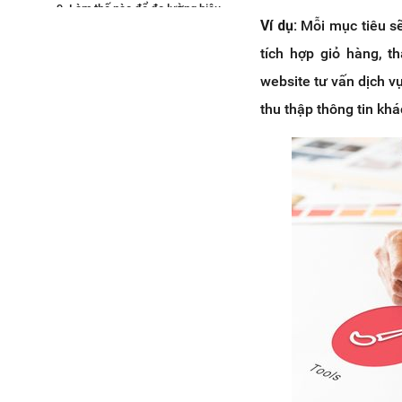
9. Làm thế nào để đo lường hiệu
Ví dụ:
Mỗi mục tiêu s
quả website?
tích hợp giỏ hàng, t
10. Làm thế nào để thu thập phản
hồi từ người dùng?
website tư vấn dịch vụ
11. Website có cần tích hợp các
thu thập thông tin kh
tính năng thương mại điện tử (nếu
có) không?
12. Làm thế nào để xây dựng cộng
đồng trực tuyến xung quanh
website?
13. Website có cần tuân thủ các
tiêu chuẩn về khả năng truy cập
(accessibility) không?
14. Làm thế nào để đảm bảo tính
nhất quán trong thiết kế trên toàn
bộ website?
16. Nền tảng CMS nào phù hợp với
nhu cầu của website?
17. Website có cần chứng chỉ SSL
không?