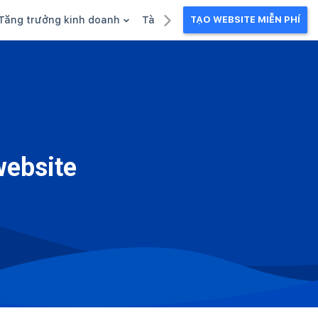
Tăng trưởng kinh doanh
Tài liệu kinh doanh
TẠO WEBSITE MIỄN PHÍ
g
Khuyến mãi
Ebook
Chăm sóc khách hàng
Câu chuyện kinh doanh
Webinar
website