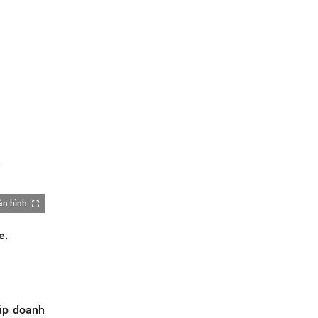
àn hình
e.
iúp doanh