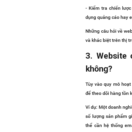
26. Website có cần tích hợp các
công cụ marketing (email
- Kiểm tra chiến lượ
marketing, social media
dụng quảng cáo hay e
marketing,...) không?
Dịch vụ thiết kế website giúp bạn
Những câu hỏi về webs
sở hữu trang web chuyên nghiệp
và khác biệt trên thị t
3. Website 
không?
Tùy vào quy mô hoạt 
để theo dõi hàng tồn k
Ví dụ: Một doanh nghi
số lượng sản phẩm gi
thể cần hệ thống em