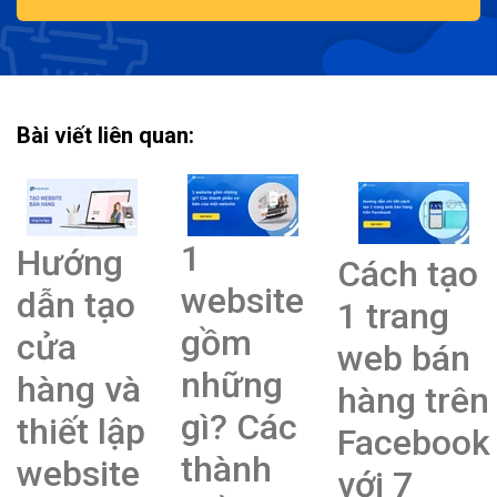
Bài viết liên quan:
1
Hướng
Cách tạo
website
dẫn tạo
1 trang
gồm
cửa
web bán
những
hàng và
hàng trên
gì? Các
thiết lập
Facebook
thành
website
với 7