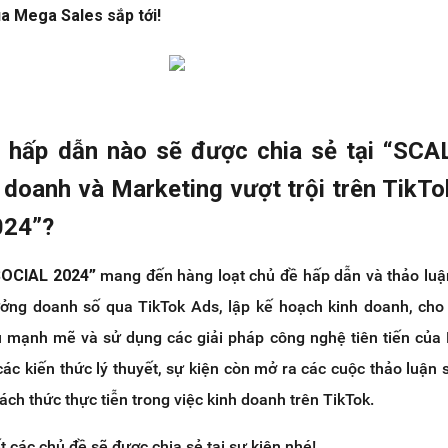
a Mega Sales sắp tới!
 hấp dẫn nào sẽ được chia sẻ tại “SC
 doanh và Marketing vượt trội trên TikT
024”?
SOCIAL 2024”
mang đến hàng loạt chủ đề hấp dẫn và thảo lu
ưởng doanh số qua TikTok Ads, lập kế hoạch kinh doanh, cho
 mạnh mẽ và sử dụng các giải pháp công nghệ tiên tiến của
các kiến thức lý thuyết, sự kiện còn mở ra các cuộc thảo luận s
ách thức thực tiễn trong việc kinh doanh trên TikTok.
t các chủ đề sẽ được chia sẻ tại sự kiện nhé!