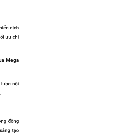
hiến dịch
ối ưu chi
mùa Mega
 lược nội
.
ộng đồng
 sáng tạo