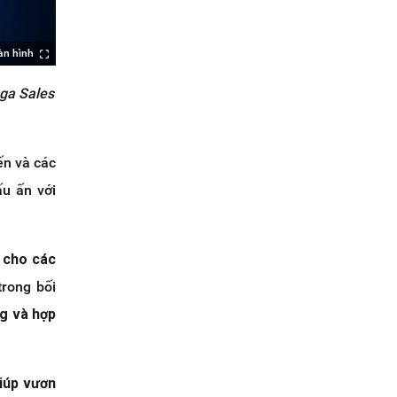
àn hình
ga Sales
ến và các
ấu ấn với
 cho các
trong bối
g và hợp
giúp vươn