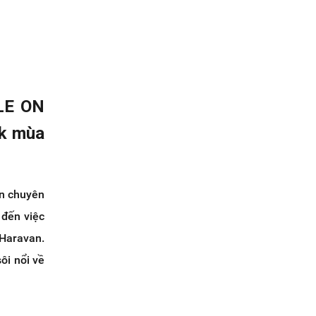
ALE ON
ok mùa
ận chuyên
 đến việc
 Haravan.
ôi nổi về