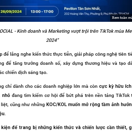
Xem toàn m
CIAL - Kinh doanh và Marketing vượt trội trên TikTok mùa Me
2024”
p để lắng nghe kiến thức thực tiễn, giải pháp công nghệ tiên ti
g để tăng trưởng doanh số, xây dựng thương hiệu và tạo d
ác chiến dịch sáng tạo.
ông chỉ dành cho các doanh nghiệp lớn mà còn
cực kỳ hữu ích
à nhỏ
đang tìm kiếm cơ hội để bứt phá trên nền tảng TikTok 
 liệt, cũng như những
KOC/KOL muốn mở rộng tầm ảnh hưởn
ệu.
kiện để trang bị những kiến thức và chiến lược cần thiết, 