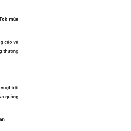
kTok mùa
ng cáo và
ng thương
vượt trội
 và quảng
van