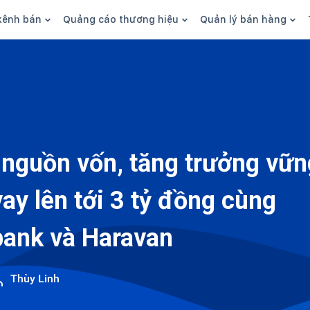
kênh bán
Quảng cáo thương hiệu
Quản lý bán hàng
n hàng
Marketing
Phần mềm quản lý bán hàn
ine
Quảng cáo
Tồn kho
 kênh
SEO
Giao hàng và phí ship
bsite
Content
Thanh toán
nguồn vốn, tăng trưởng vữn
n social
Thương hiệu/Brand
Tài chính
ay lên tới 3 tỷ đồng cùng
n sàn
Nhân viên
hàng
ank và Haravan
Thùy Linh