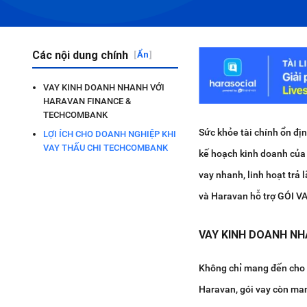
Các nội dung chính
[
Ẩn
]
VAY KINH DOANH NHANH VỚI
HARAVAN FINANCE &
TECHCOMBANK
Sức khỏe tài chính ổn đị
LỢI ÍCH CHO DOANH NGHIỆP KHI
VAY THẤU CHI TECHCOMBANK
kế hoạch kinh doanh của
vay nhanh, linh hoạt trả 
và Haravan hỗ trợ GÓI V
VAY KINH DOANH N
Không chỉ mang đến cho 
Haravan, gói vay còn man