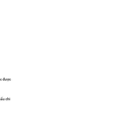
ức được
hấu chi