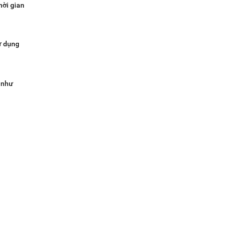
hời gian
sử dụng
g như