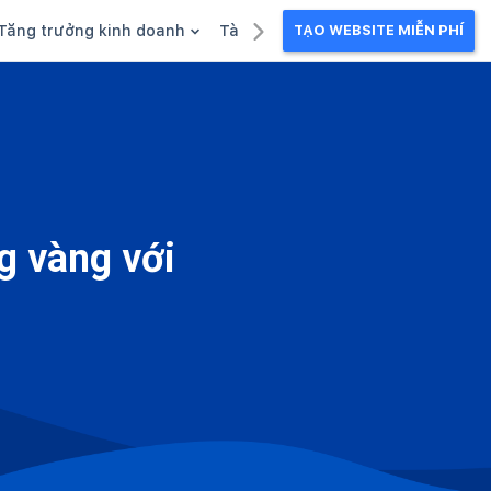
Tăng trưởng kinh doanh
Tài liệu kinh doanh
TẠO WEBSITE MIỄN PHÍ
g
Khuyến mãi
Ebook
Chăm sóc khách hàng
Câu chuyện kinh doanh
Webinar
g vàng với