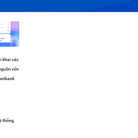
n khai các
nguồn vốn
hcombank
ệ thống