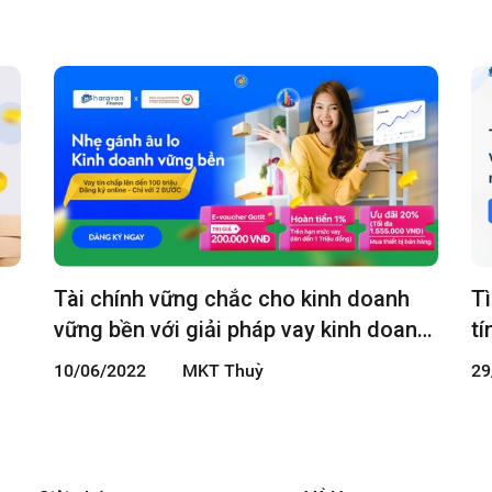
Tài chính vững chắc cho kinh doanh
Tì
vững bền với giải pháp vay kinh doanh
tí
tín chấp của KBank và Haravan
10/06/2022
MKT Thuỳ
29