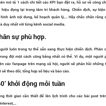
nên mô tả 1 cách chi tiết các KPI bạn đặt ra, hồ sơ về công 
g hiệu đọng lại trong tâm trí khách hàng. Chiến dịch, sự kiệ
, hình ảnh nội dung, kế hoạch quản lý,… Hãy chắc chắn rằng 
à duy nhất với từng kênh social media.
hân sự phù hợp.
gười luôn trong tư thế sẵn sang thực hiện chiến dịch. Phân 
trong đội một cách công bằng nhất có thể. Ví dụ, một người 
trên các fanpage trên mạng xã hội, người sẽ phản hồi những
 sẽ theo dõi, tổng hợp số liệu và báo cáo.
0’ khởi động mỗi tuần
g thời gian cần thiết để lên lịch trình cho các bài post trên
interest,…