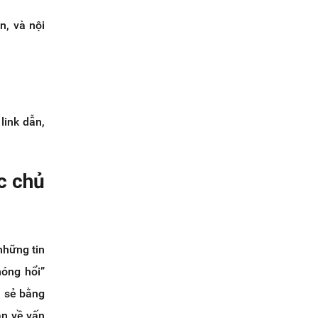
n, và nội
link dẫn,
c chủ
những tin
nóng hổi”
a sẻ bằng
ận về vấn