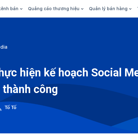
kênh bán
Quảng cáo thương hiệu
Quản lý bán hàng
n hàng
Marketing
Phần mềm quản lý bán hàn
ine
Quảng cáo
Tồn kho
dia
 kênh
SEO
Giao hàng và phí ship
bsite
Content
Thanh toán
hực hiện kế hoạch Social M
n social
Thương hiệu/Brand
Tài chính
 thành công
n sàn
Nhân viên
hàng
Tố Tố