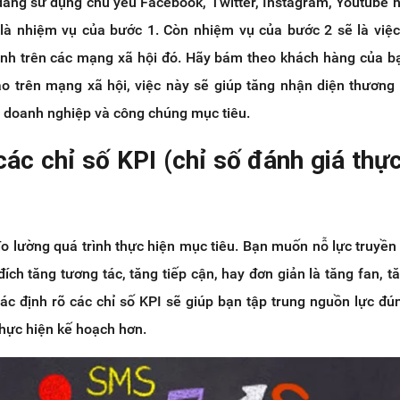
ang sử dụng chủ yếu Facebook, Twitter, Instagram, Youtube
 là nhiệm vụ của bước 1. Còn nhiệm vụ của bước 2 sẽ là việ
nh trên các mạng xã hội đó. Hãy bám theo khách hàng của b
ào trên mạng xã hội, việc này sẽ giúp tăng nhận diện thương 
 doanh nghiệp và công chúng mục tiêu.
các chỉ số KPI (chỉ số đánh giá thự
o lường quá trình thực hiện mục tiêu. Bạn muốn nỗ lực truyền
ích tăng tương tác, tăng tiếp cận, hay đơn giản là tăng fan, t
xác định rõ các chỉ số KPI sẽ giúp bạn tập trung nguồn lực đ
 thực hiện kế hoạch hơn.