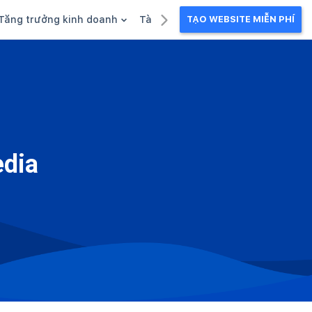
Tăng trưởng kinh doanh
Tài liệu kinh doanh
TẠO WEBSITE MIỄN PHÍ
g
Khuyến mãi
Ebook
Chăm sóc khách hàng
Câu chuyện kinh doanh
Webinar
edia