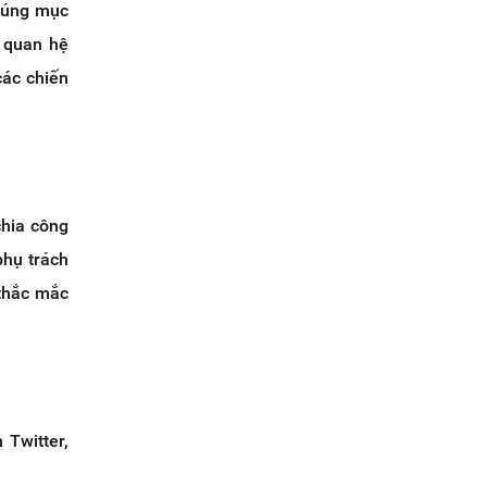
chúng mục
n quan hệ
các chiến
chia công
phụ trách
 thắc mắc
 Twitter,