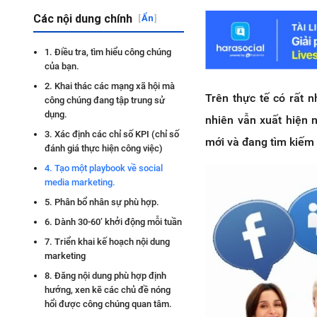
Các nội dung chính
[
Ẩn
]
1. Điều tra, tìm hiểu công chúng
của bạn.
2. Khai thác các mạng xã hội mà
Trên thực tế có rất 
công chúng đang tập trung sử
dụng.
nhiên vẫn xuất hiện 
3. Xác định các chỉ số KPI (chỉ số
mới và đang tìm kiếm í
đánh giá thực hiện công việc)
4. Tạo một playbook về social
media marketing.
5. Phân bổ nhân sự phù hợp.
6. Dành 30-60’ khởi động mỗi tuần
7. Triển khai kế hoạch nội dung
marketing
8. Đăng nội dung phù hợp định
hướng, xen kẽ các chủ đề nóng
hổi được công chúng quan tâm.