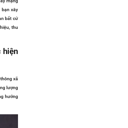
 hay mạng
c bạn xây
ạn bất cứ
hiệu, thu
c hiện
 thông xã
ăng lượng
úng hướng