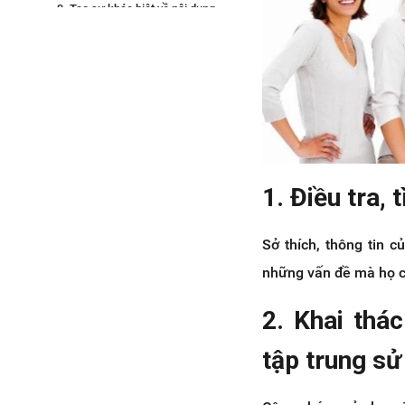
9. Tạo sự khác biệt về nội dung
giữa các kênh xã hội.
10. Ủy quyền cho ai đó quản trị các
kênh xã hội.
11. Đo lường kết quả
12. Theo sát tiến trình thực hiện kế
hoạch và có phương án điều chỉnh
kịp thời.
1. Điều tra,
Sở thích, thông tin 
những vấn đề mà họ cầ
2. Khai thá
tập trung sử