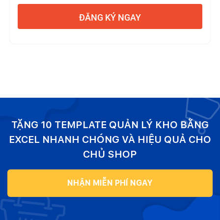
ĐĂNG KÝ NGAY
TẶNG 10 TEMPLATE QUẢN LÝ KHO BẰNG
EXCEL NHANH CHÓNG VÀ HIỆU QUẢ CHO
CHỦ SHOP
NHẬN MIỄN PHÍ NGAY