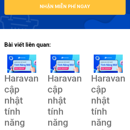
NHẬN MIỄN PHÍ NGAY
Bài viết liên quan:
Haravan
Haravan
Haravan
cập
cập
cập
nhật
nhật
nhật
tính
tính
tính
năng
năng
năng