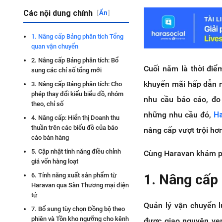
Các nội dung chính
[
Ẩn
]
1. Nâng cấp Bảng phân tích Tổng
quan vận chuyển
2. Nâng cấp Bảng phân tích: Bổ
Cuối năm là thời điể
sung các chỉ số tổng mới
khuyến mãi hấp dẫn n
3. Nâng cấp Bảng phân tích: Cho
phép thay đổi kiểu biểu đồ, nhóm
nhu cầu báo cáo, đo
theo, chỉ số
những nhu cầu đó,
Ha
4. Nâng cấp: Hiển thị Doanh thu
thuần trên các biểu đồ của báo
nâng cấp vượt trội hơ
cáo bán hàng
5. Cập nhật tính năng điều chỉnh
Cùng Haravan khám ph
giá vốn hàng loạt
1. Nâng cấp
6. Tính năng xuất sản phẩm từ
Haravan qua Sàn Thương mại điện
tử
Quản lý vận chuyển 
7. Bổ sung tùy chọn Đồng bộ theo
phiên và Tồn kho ngưỡng cho kênh
được giao nguyên vẹn