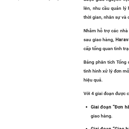
TikTok Shop, Lazada
lên, nhu cầu quản lý
8. Đồng bộ đơn hàng Unpaid của
thời gian, nhân sự và 
Sàn Thương mại điện tử
9. Bổ sung danh sách sản phẩm
Nhằm hỗ trợ các nhà 
Sàn Thương mại điện tử Lazada
sau giao hàng,
Harav
10. Cho phép ẩn/hiển thị sản phẩm
hàng loạt trên kênh Haravan Retail
cấp tổng quan tình tr
và Social bằng cách import
11. Thay đổi mẫu in khi đổi trả trên
Bảng phân tích Tổng
HaraRetail
tình hình xử lý đơn m
12. HaraRetail áp dụng phiên bản
2.0 cho toàn bộ khách hàng
hiệu quả.
13. Kết luận
Với 4 giai đoạn được c
Giai đoạn “Đơn h
giao hàng.
Giai đoạn “Giao 