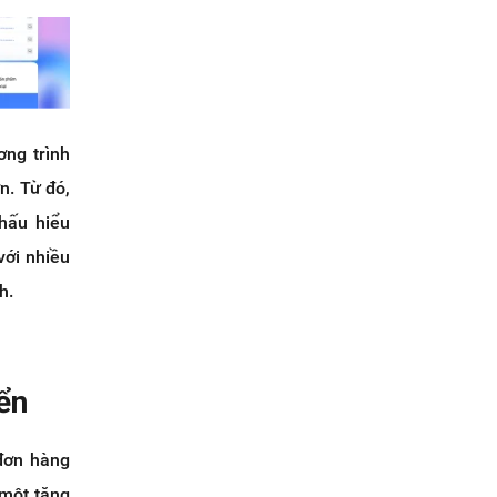
ơng trình
n. Từ đó,
hấu hiểu
ới nhiều
h.
ển
đơn hàng
 một tăng