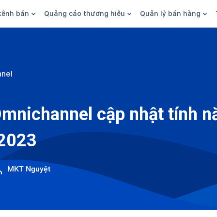
kênh bán
Quảng cáo thương hiệu
Quản lý bán hàng
n hàng
Marketing
Phần mềm quản lý bán hàn
ine
Quảng cáo
Tồn kho
nel
 kênh
SEO
Giao hàng và phí ship
bsite
Content
Thanh toán
mnichannel cập nhật tính n
n social
Thương hiệu/Brand
Tài chính
/2023
n sàn
Nhân viên
hàng
MKT Nguyệt