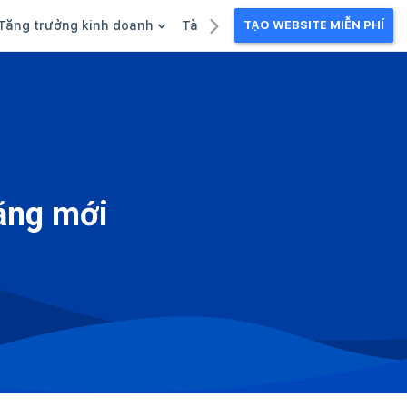
Tăng trưởng kinh doanh
Tài liệu kinh doanh
TẠO WEBSITE MIỄN PHÍ
g
Khuyến mãi
Ebook
Chăm sóc khách hàng
Câu chuyện kinh doanh
Webinar
ăng mới