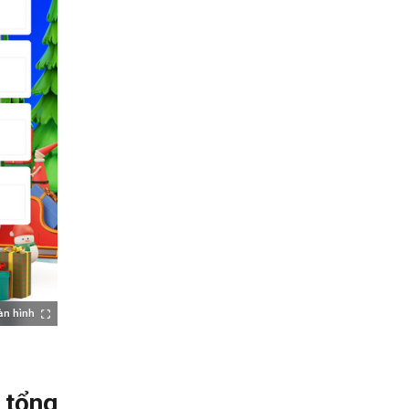
àn hình
 tổng