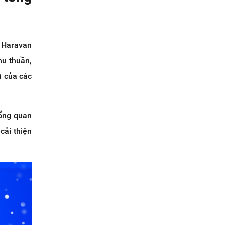
, Haravan
hu thuần,
m
của các
tổng quan
cải thiện