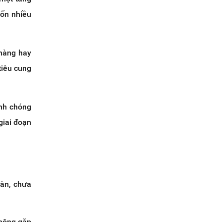
tốn nhiều
 hàng hay
tiêu cung
nh chóng
giai đoạn
oàn, chưa
không gặp