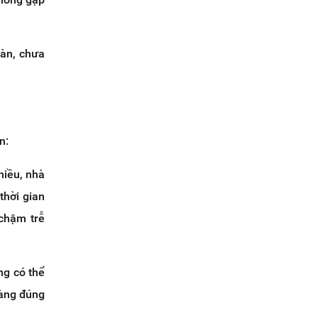
oàn, chưa
n:
hiều, nhà
thời gian
 chậm trễ
ng có thể
hàng đúng