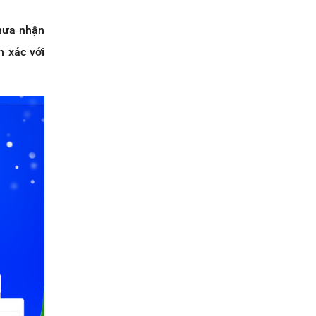
chưa nhận
h xác với