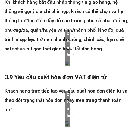
Khi khách hàng bắt đầu nhập thông tin giao hàng, hệ
thống sẽ gợi ý địa chỉ phù hợp, khách có thể chọn và hệ
thống tự động điền đầy đủ các trường như số nhà, đường,
phường/xã, quận/huyện và tỉnh/thành phố. Nhờ đó, quá
Xem
trình nhập liệu trở nên nhanh chóng, chính xác, hạn chế
toàn
màn
sai sót và rút gọn thời gian hoàn tất đơn hàng.
hình
3.9 Yêu cầu xuất hóa đơn VAT điện tử
Khách hàng trực tiếp tạo yêu cầu xuất hóa đơn điện tử và
Xem
theo dõi trạng thái hóa đơn ngay trên trang thanh toán
toàn
màn
mới.
hình