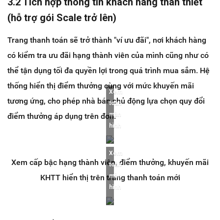
3.2 Tích hợp thông tin khách hàng thân thiết
(hỗ trợ gói Scale trở lên)
Trang thanh toán sẽ trở thành "ví ưu đãi", nơi khách hàng
có kiểm tra ưu đãi hạng thành viên của mình cũng như có
thể tận dụng tối đa quyền lợi trong quá trình mua sắm. Hệ
thống hiển thị điểm thưởng cùng với mức khuyến mãi
Xem
tương ứng, cho phép nhà bán chủ động lựa chọn quy đổi
toàn
màn
điểm thưởng áp dụng trên đơn.
hình
Xem
Xem cấp bậc hạng thành viên, điểm thưởng, khuyến mãi
toàn
màn
KHTT hiển thị trên trang thanh toán mới
hình