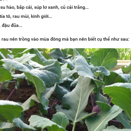
, su hào, bắp cải, súp lơ xanh, củ cải trắng...
ía tô, rau mùi, kinh giới...
 đậu đũa...
ại rau nên trồng vào mùa đông mà bạn nên biết cụ thể như sau: