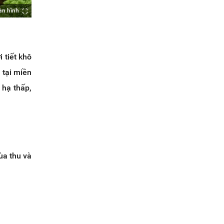
àn hình
 tiết khô
 tại miền
 hạ thấp,
ùa thu và