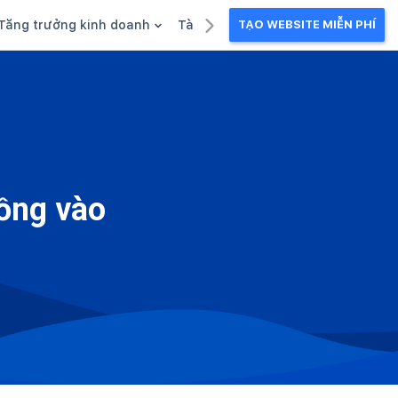
Tăng trưởng kinh doanh
Tài liệu kinh doanh
TẠO WEBSITE MIỄN PHÍ
g
Khuyến mãi
Ebook
Chăm sóc khách hàng
Câu chuyện kinh doanh
Webinar
rồng vào