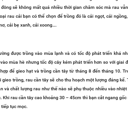
a đông sẽ không mất quá nhiều thời gian chăm sóc mà rau vẫn
ại rau cải bạn có thể chọn để trồng đó là cải ngọt, cải ngồng, 
 mơ, cải bẹ xanh, cải xoong….
thường được trồng vào mùa lạnh và có tốc độ phát triển khá n
g vào mùa hè nhưng tốc độ cây kém phát triển hơn so với giai
 hợp để gieo hạt và trồng cần tây từ tháng 8 đến tháng 10. T
i gieo trồng, rau cần tây sẽ cho thu hoạch một lượng đáng kể. 
n và chất lượng rau như thế nào sẽ phụ thuộc nhiều vào nhiệt
. Khi rau cần tây cao khoảng 30 – 45cm thì bạn cắt ngang gốc
 tiếp tục mọc.