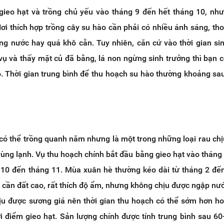
ieo hạt và trồng chủ yếu vào tháng 9 đến hết tháng 10, nh
ơi thích hợp trồng cây su hào cần phải có nhiều ánh sáng, th
ũng nước hay quá khô cằn. Tuy nhiên, căn cứ vào thời gian si
vụ và thấy mặt củ đã bằng, lá non ngừng sinh trưởng thì bạn c
. Thời gian trung bình để thu hoạch su hào thường khoảng sa
 có thể trồng quanh năm nhưng là một trong những loại rau chị
ùng lạnh. Vụ thu hoạch chính bắt đầu bằng gieo hạt vào tháng 
g 10 đến tháng 11. Mùa xuân hè thường kéo dài từ tháng 2 đế
 cần đất cao, rất thích độ ẩm, nhưng không chịu được ngập nư
ịu được sương giá nên thời gian thu hoạch có thể sớm hơn 
i điểm gieo hạt. Sản lượng chính được tính trung bình sau 60