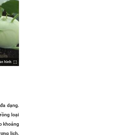
àn hình
 đa dạng.
rồng loại
ào khoảng
ơng lịch.