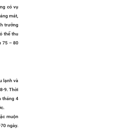
ưng có vụ
oáng mát,
nh trưởng
ó thể thu
u 75 – 80
u lạnh và
8-9. Thời
n tháng 4
ớc.
hoặc muộn
-70 ngày.