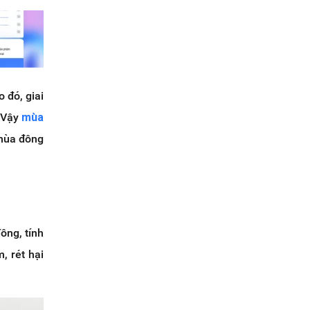
 đó, giai
. Vậy
mùa
 mùa đông
ông, tính
, rét hại