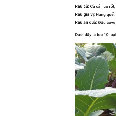
Rau củ
: Củ cải, cà rốt
Rau gia vị:
Húng quế, t
Rau ăn quả:
Đậu cove,
Dưới đây là top 10 lo