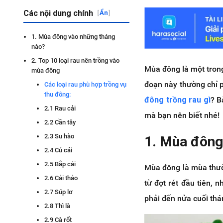
Các nội dung chính
[
Ẩn
]
1. Mùa đông vào những tháng
nào?
2. Top 10 loại rau nên trồng vào
Mùa đông là một trong
mùa đông
đoạn này thường chỉ p
Các loại rau phù hợp trồng vụ
thu đông:
đông trồng rau gì
? B
2.1 Rau cải
mà bạn nên biết nhé!
2.2 Cần tây
2.3 Su hào
1. Mùa đông
2.4 Củ cải
2.5 Bắp cải
Mùa đông là mùa thườ
2.6 Cải thảo
từ đợt rét đầu tiên, n
2.7 Súp lơ
phải đến nửa cuối thá
2.8 Thì là
2.9 Cà rốt