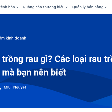
kênh bán
Quảng cáo thương hiệu
Quản lý bán hàng
n hàng
Marketing
Phần mềm quản lý bán hàn
ine
Quảng cáo
Tồn kho
ệm kinh doanh
 kênh
SEO
Giao hàng và phí ship
bsite
Content
Thanh toán
rồng rau gì? Các loại rau t
n social
Thương hiệu/Brand
Tài chính
mà bạn nên biết
n sàn
Nhân viên
hàng
MKT Nguyệt