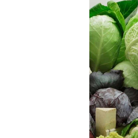
3. Tại sao nên trồng rau vụ thu
đông?
4. Kết luận