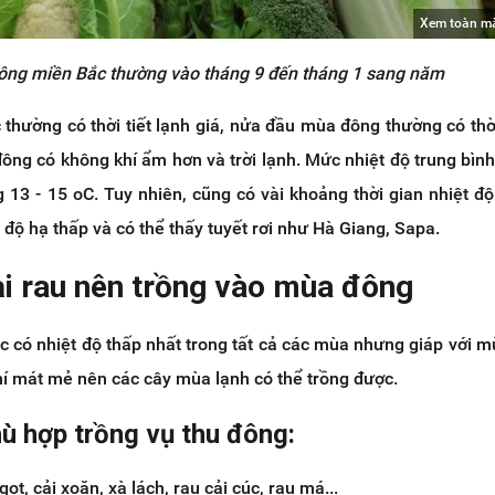
Xem toàn m
ng miền Bắc thường vào tháng 9 đến tháng 1 sang năm
hường có thời tiết lạnh giá, nửa đầu mùa đông thường có thời
ông có không khí ẩm hơn và trời lạnh. Mức nhiệt độ trung bình
 13 - 15 oC. Tuy nhiên, cũng có vài khoảng thời gian nhiệt độ
 độ hạ thấp và có thể thấy tuyết rơi như Hà Giang, Sapa.
ại rau nên trồng vào mùa đông
 có nhiệt độ thấp nhất trong tất cả các mùa nhưng giáp với m
í mát mẻ nên các cây mùa lạnh có thể trồng được.
hù hợp trồng vụ thu đông:
gọt, cải xoăn, xà lách, rau cải cúc, rau má...