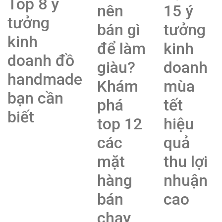
Top 8 ý
nên
15 ý
tưởng
bán gì
tưởng
kinh
để làm
kinh
doanh đồ
giàu?
doanh
handmade
Khám
mùa
bạn cần
phá
tết
biết
top 12
hiệu
các
quả
mặt
thu lợi
hàng
nhuận
bán
cao
chạy