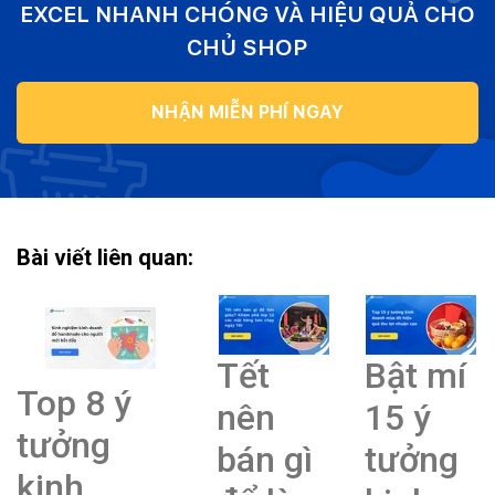
EXCEL NHANH CHÓNG VÀ HIỆU QUẢ CHO
CHỦ SHOP
NHẬN MIỄN PHÍ NGAY
Bài viết liên quan:
Tết
Bật mí
Top 8 ý
nên
15 ý
tưởng
bán gì
tưởng
kinh