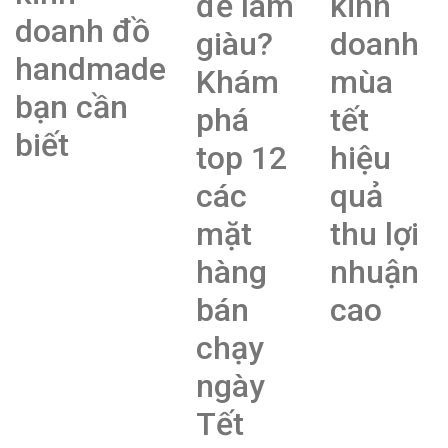
để làm
kinh
doanh đồ
giàu?
doanh
handmade
Khám
mùa
bạn cần
phá
tết
biết
top 12
hiệu
các
quả
mặt
thu lợi
hàng
nhuận
bán
cao
chạy
ngày
Tết