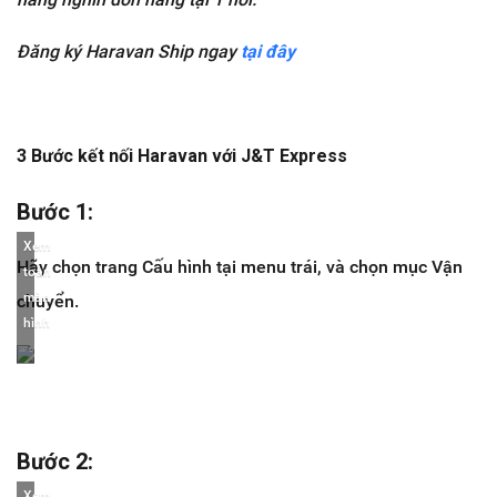
Đăng ký Haravan Ship ngay
tại đây
3 Bước kết nối Haravan với J&T Express
Bước 1
:
Xem
Hãy chọn trang
Cấu hình
tại menu trái, và chọn mục
Vận
toàn
màn
chuyển
.
hình
Bước 2
:
Xem