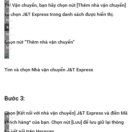
Tại
Vận chuyển
, bạn hãy chọn nút [
Thêm nhà vận chuyển
]
toàn
màn
và chọn
J&T Express
trong danh sách được hiển thị.
hình
Xem
toàn
màn
Chọn nút “Thêm nhà vận chuyển”
hình
Tìm và chọn Nhà vận chuyển J&T Express
Bước 3
:
Chọn [
Kết nối với nhà vận chuyển
] J&T Express và điền
Mã
Xem
khách hàng
* của bạn. Chọn nút [
Lưu
] để lưu giữ lại thông
toàn
màn
tin kết nối trên Haravan.