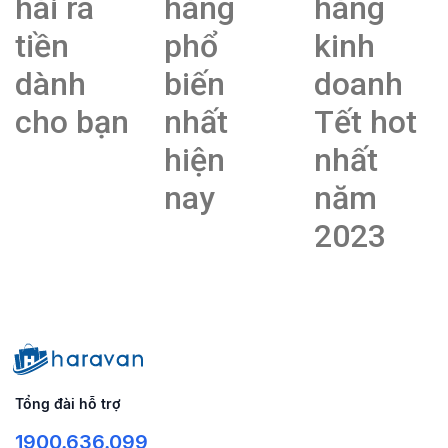
hái ra
hàng
hàng
tiền
phổ
kinh
dành
biến
doanh
cho bạn
nhất
Tết hot
hiện
nhất
nay
năm
2023
Tổng đài hỗ trợ
1900.636.099