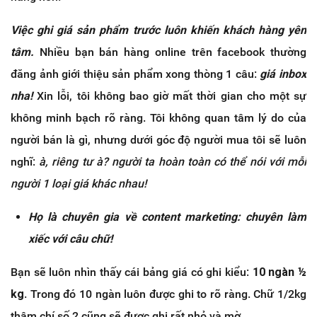
Việc ghi giá sản phẩm trước luôn khiến khách hàng yên
tâm.
Nhiều bạn bán hàng online trên facebook thường
đăng ảnh giới thiệu sản phẩm xong thòng 1 câu:
giá inbox
nha!
Xin lỗi, tôi không bao giờ mất thời gian cho một sự
không minh bạch rõ ràng. Tôi không quan tâm lý do của
người bán là gì, nhưng dưới góc độ người mua tôi sẽ luôn
nghĩ:
à, riêng tư à? người ta hoàn toàn có thể nói với mỗi
người 1 loại giá khác nhau!
Họ là chuyên gia về content marketing: chuyên làm
xiếc với câu chữ!
Bạn sẽ luôn nhìn thấy cái bảng giá có ghi kiểu:
10 ngàn ½
kg
. Trong đó 10 ngàn luôn được ghi to rõ ràng. Chữ 1/2kg
thậm chí số 2 cũng sẽ được ghi rất nhỏ và mờ.