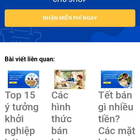
NHẬN MIỄN PHÍ NGAY
Bài viết liên quan:
Top 15
Các
Tết bán
ý tưởng
hình
gì nhiều
khởi
thức
tiền?
nghiệp
bán
Các mặt