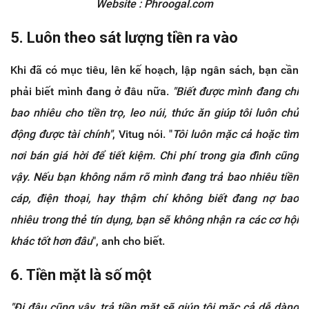
Website : Phroogal.com
5. Luôn theo sát lượng tiền ra vào
Khi đã có mục tiêu, lên kế hoạch, lập ngân sách, bạn cần
phải biết mình đang ở đâu nữa.
"Biết được mình đang chi
bao nhiêu cho tiền trọ, leo núi, thức ăn giúp tôi luôn chủ
động được tài chính"
, Vitug nói. "
Tôi luôn mặc cả hoặc tìm
nơi bán giá hời để tiết kiệm. Chi phí trong gia đình cũng
vậy. Nếu bạn không nắm rõ mình đang trả bao nhiêu tiền
cáp, điện thoại, hay thậm chí không biết đang nợ bao
nhiêu trong thẻ tín dụng, bạn sẽ không nhận ra các cơ hội
khác tốt hơn đâu
", anh cho biết.
6. Tiền mặt là số một
"Đi đâu cũng vậy, trả tiền mặt sẽ giúp tôi mặc cả dễ dàng