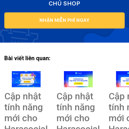
CHỦ SHOP
NHẬN MIỄN PHÍ NGAY
Bài viết liên quan:
Cập nhật
Cập nhật
Cập 
tính năng
tính năng
tính
mới cho
mới cho
mới 
Harasocial
Harasocial
Hara