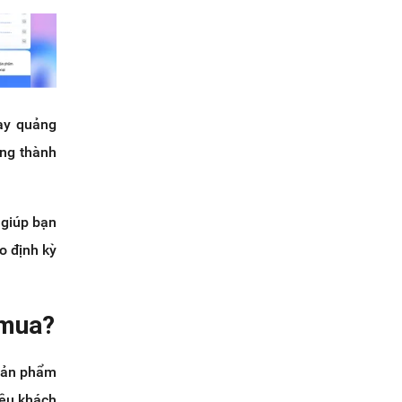
ạy quảng
ung thành
 giúp bạn
o định kỳ
 mua?
 sản phẩm
iều khách