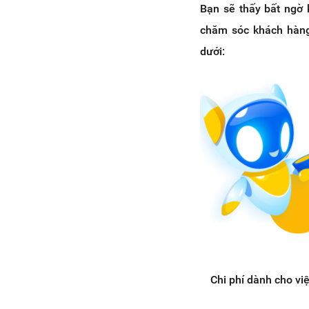
Bạn sẽ thấy bất ngờ 
3.2. Vì sao bạn nên sử dụng
tính năng Thông báo Định kỳ
chăm sóc khách hàng 
trên Facebook Messenger
dưới:
thông qua nền tảng
HaraSocial (được phát triển
bởi Haravan).
Chi phí dành cho vi