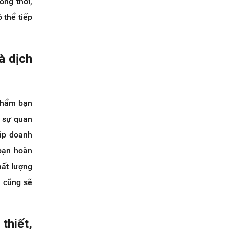
ồng thời,
 thể tiếp
à dịch
 phẩm bạn
n sự quan
iúp doanh
 bạn hoàn
hất lượng
n cũng sẽ
thiết,