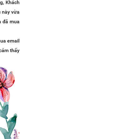
ng, Khách
u này vừa
nh đã mua
qua email
 cảm thấy