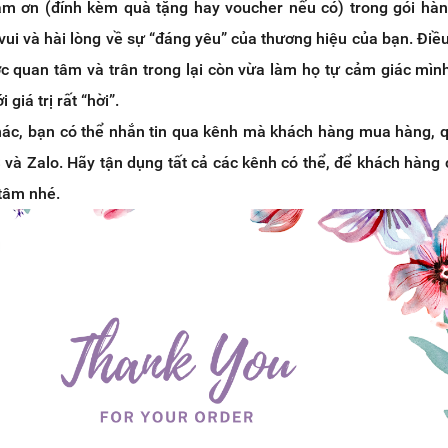
ảm ơn (đính kèm quà tặng hay voucher nếu có) trong gói hà
vui và hài lòng về sự “đáng yêu” của thương hiệu của bạn. Điề
c quan tâm và trân trong lại còn vừa làm họ tự cảm giác mì
giá trị rất “hời”.
ác, bạn có thể nhắn tin qua kênh mà khách hàng mua hàng, 
 và Zalo. Hãy tận dụng tất cả các kênh có thể, để khách hàng
tâm nhé.