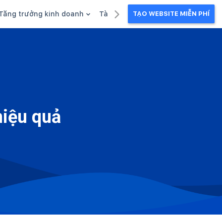
Tăng trưởng kinh doanh
Tài liệu kinh doanh
TẠO WEBSITE MIỄN PHÍ
g
Khuyến mãi
Ebook
Chăm sóc khách hàng
Câu chuyện kinh doanh
Webinar
iệu quả