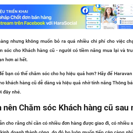
àng nhưng không muốn bỏ ra quá nhiều chi phí cho việc ch
sóc cho Khách hàng cũ - người có tiềm năng mua lại và tr
n hơn ai hết.
ể bạn có thể chăm sóc cho họ hiệu quả hơn? Hãy để Haravan
cho khách hàng cũ dễ dàng và hiệu quả nhờ tính năng Thông bá
i đây nhé.
ạn nên Chăm sóc Khách hàng cũ sau
ẫn cho rằng chỉ cần có nhiều đơn hàng được giao đi, có nhiều
ã kinh doanh thành công, do đó họ luôn muốn tiếp cận càng nh