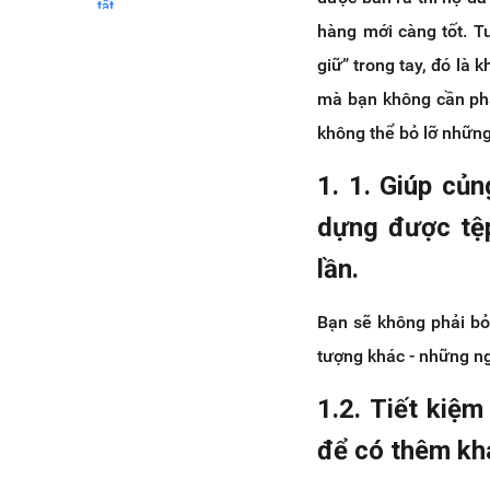
tất.
hàng mới càng tốt. T
2.2. Cung cấp dịch vụ hỗ trợ
cho khách hàng nhanh và chu
giữ” trong tay, đó là
đáo
mà bạn không cần phải
2.3. Lấy ý kiến phản hồi của
không thể bỏ lỡ nhữn
khách hàng về sản phẩm và
dịch vụ
1. 1. Giúp củ
2.4. Xây dựng chương trình
ưu đãi cho khách hàng thân
dựng được tệp
thiết, và thông tin về sản phẩm
mới
lần.
2.5. Cung cấp các nội dung
hữu ích
Bạn sẽ không phải bỏ
3. Giải pháp Chăm sóc Khách hàng
tượng khác - những n
sau mua trên Facebook đến từ
Haravan thông qua ứng dụng tính
năng Thông báo Định kỳ
1.2. Tiết kiệm
3.1. Tính năng Thông báo
để có thêm kh
Định Kỳ trên Facebook
Messenger là gì?