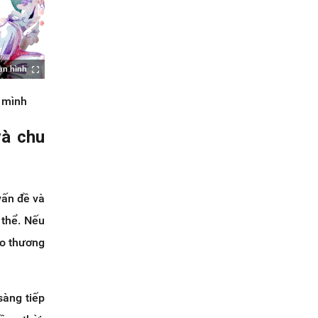
àn hình
a mình
và chu
vấn đề và
 thể. Nếu
ào thương
sàng tiếp