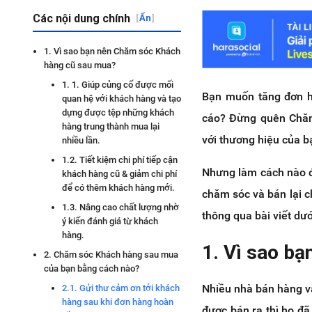
Các nội dung chính
[
Ẩn
]
1. Vì sao bạn nên Chăm sóc Khách
hàng cũ sau mua?
1. 1. Giúp củng cố được mối
Bạn muốn tăng đơn h
quan hệ với khách hàng và tạo
dựng được tệp những khách
cáo? Đừng quên Chăm 
hàng trung thành mua lại
với thương hiệu của bạ
nhiều lần.
1.2. Tiết kiệm chi phí tiếp cận
Nhưng làm cách nào đ
khách hàng cũ & giảm chi phí
để có thêm khách hàng mới.
chăm sóc và bán lại 
1.3. Nâng cao chất lượng nhờ
thông qua bài viết dướ
ý kiến đánh giá từ khách
hàng.
1. Vì sao b
2. Chăm sóc Khách hàng sau mua
của bạn bằng cách nào?
Nhiều nhà bán hàng v
2.1. Gửi thư cảm ơn tới khách
hàng sau khi đơn hàng hoàn
được bán ra thì họ đ