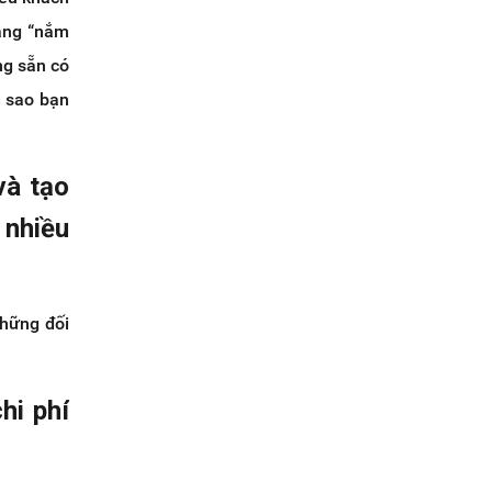
đang “nắm
ng sẵn có
ì sao bạn
và tạo
 nhiều
những đối
hi phí