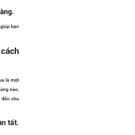
hàng.
 giúp bạn
 cách
ua là một
hàng nào.
 đến cho
n tất.