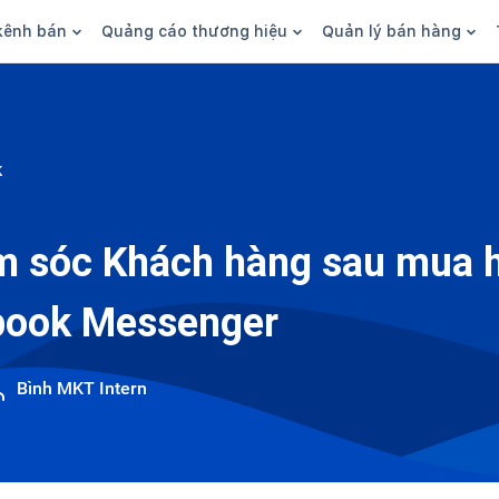
kênh bán
Quảng cáo thương hiệu
Quản lý bán hàng
n hàng
Marketing
Phần mềm quản lý bán hàn
ine
Quảng cáo
Tồn kho
k
 kênh
SEO
Giao hàng và phí ship
bsite
Content
Thanh toán
 sóc Khách hàng sau mua h
n social
Thương hiệu/Brand
Tài chính
book Messenger
n sàn
Nhân viên
hàng
Bình MKT Intern