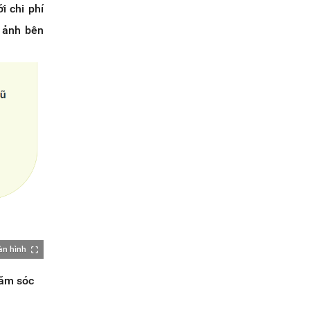
i chi phí
h ảnh bên
àn hình
hăm sóc