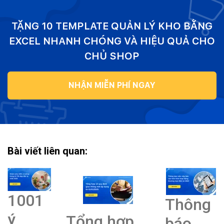
TẶNG 10 TEMPLATE QUẢN LÝ KHO BẰNG
EXCEL NHANH CHÓNG VÀ HIỆU QUẢ CHO
CHỦ SHOP
NHẬN MIỄN PHÍ NGAY
Bài viết liên quan:
1001
Thông
ý
Tổng hợp
báo