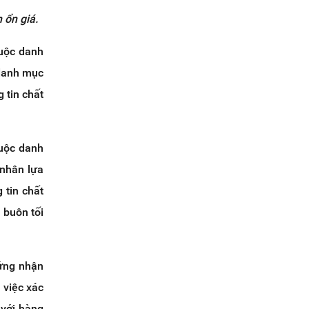
 ổn giá.
huộc danh
danh mục
 tin chất
huộc danh
nhân lựa
 tin chất
 buôn tối
hứng nhận
 việc xác
 với hàng