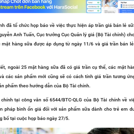
nh đã tổ chức họp báo về việc thực hiện áp trần giá bán lẻ sữ
guyễn Anh Tuấn, Cục trưởng Cục Quản lý giá (Bộ Tài chính) cho 
c mặt hàng sữa được áp dụng từ ngày 11/6 và giá trần bán l
ết, ngoài 25 mặt hàng sữa đã có giá trần cụ thể, các mặt h
à các sản phẩm mới cũng sẽ có cách tính giá trần tương ứn
sản phẩm theo hướng dẫn của Bộ Tài chính.
 chính tại công văn số 6544/BTC-QLG của Bộ Tài chính về v
ện pháp bình ổn giá đối với sản phẩm sữa dành cho trẻ em dư
 bố tại cuộc họp báo ngày 27/5.