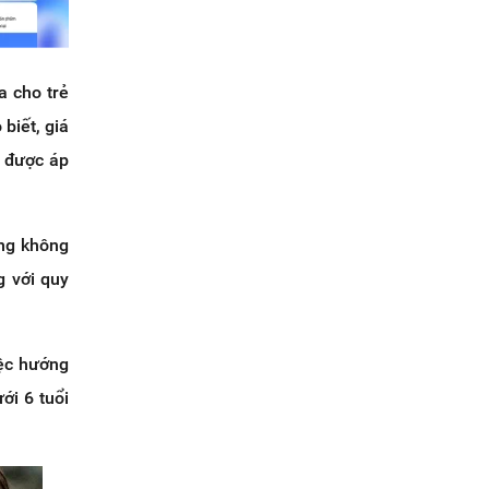
a cho trẻ
biết, giá
ẻ được áp
àng không
g với quy
iệc hướng
ới 6 tuổi