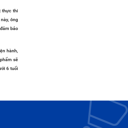
 thực thi
 này, ông
ể đảm bảo
iện hành,
n phẩm sẽ
ới 6 tuổi