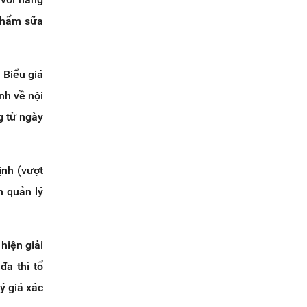
 phẩm sữa
 Biểu giá
nh về nội
g từ ngày
ịnh (vượt
n quản lý
hiện giải
đa thì tổ
ý giá xác