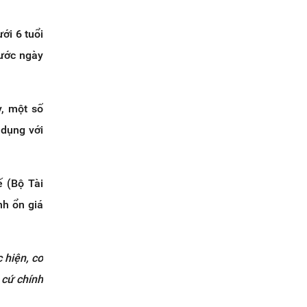
ới 6 tuổi
rước ngày
y, một số
 dụng với
ế (Bộ Tài
nh ổn giá
 hiện, cơ
 cứ chính