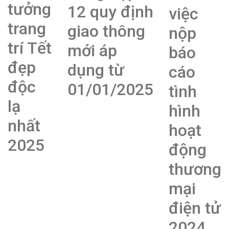
tưởng
12 quy định
việc
trang
giao thông
nộp
trí Tết
mới áp
báo
đẹp
dụng từ
cáo
độc
01/01/2025
tình
lạ
hình
nhất
hoạt
2025
động
thương
mại
điện tử
2024