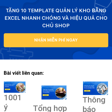
TẶNG 10 TEMPLATE QUẢN LÝ KHO BẰNG
EXCEL NHANH CHÓNG VÀ HIỆU QUẢ CHO
CHỦ SHOP
NHẬN MIỄN PHÍ NGAY
Bài viết liên quan:
1001
Thông
ý
Tổng hợp
báo