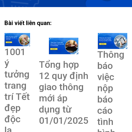
Bài viết liên quan:
1001
Thông
ý
Tổng hợp
báo
tưởng
12 quy định
việc
trang
giao thông
nộp
trí Tết
mới áp
báo
đẹp
dụng từ
cáo
độc
01/01/2025
tình
lạ