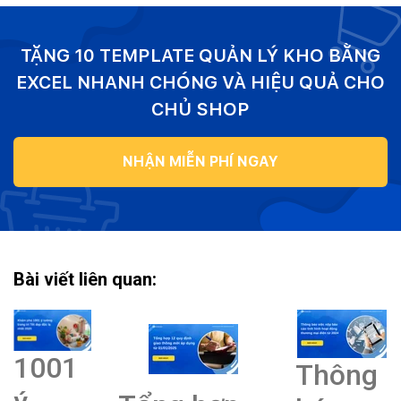
TẶNG 10 TEMPLATE QUẢN LÝ KHO BẰNG
EXCEL NHANH CHÓNG VÀ HIỆU QUẢ CHO
CHỦ SHOP
NHẬN MIỄN PHÍ NGAY
Bài viết liên quan:
1001
Thông