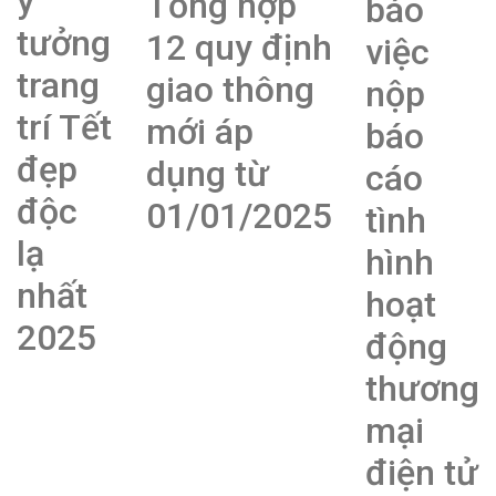
ý
Tổng hợp
báo
tưởng
12 quy định
việc
trang
giao thông
nộp
trí Tết
mới áp
báo
đẹp
dụng từ
cáo
độc
01/01/2025
tình
lạ
hình
nhất
hoạt
2025
động
thương
mại
điện tử