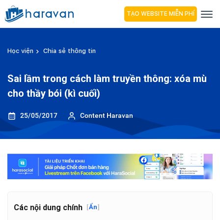
TẠO WEBSITE MIỄN PHÍ
Học viện
Chia sẻ thông tin
Sai lầm trong cách làm truyền thông: xóa mù
cho thầy bói (kì cuối)
25/05/2017
Content Haravan
Các nội dung chính
[
Ẩn
]