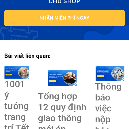
CHỦ SHOP
NHẬN MIỄN PHÍ NGAY
Bài viết liên quan:
1001
Thông
ý
Tổng hợp
báo
tưởng
12 quy định
việc
trang
giao thông
nộp
trí Tết