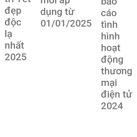
mới áp
báo
đẹp
dụng từ
cáo
độc
01/01/2025
tình
lạ
hình
nhất
hoạt
2025
động
thương
mại
điện tử
2024