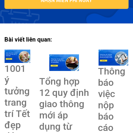
NHẬN MIỄN PHÍ NGAY
Bài viết liên quan:
1001
Thông
ý
Tổng hợp
báo
tưởng
12 quy định
việc
trang
giao thông
nộp
trí Tết
mới áp
báo
đẹp
dụng từ
cáo