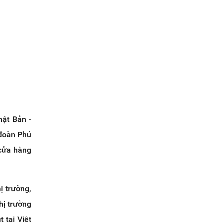
hật Bản -
 đoàn Phú
cửa hàng
ị trường,
hị trường
 tại Việt