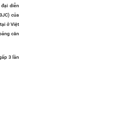
 đại diễn
(BJC) của
ại ở Việt
 bảng cân
gấp 3 lần