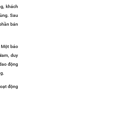
ng, khách
dùng. Sau
 phần bán
. Một báo
 Nam, duy
 dao động
g.
hoạt động