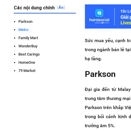
Các nội dung chính
[
Ẩn
]
Parkson
Metro
Family Mart
Sức mua yếu, cạnh tra
WonderBuy
trong ngành bán lẻ tạ
Best Carings
hạ tầng.
HomeOne
79 Market
Parkson
Đại gia đến từ Malay
trung tâm thương mại 
Parkson trên khắp Việ
trong bối cảnh kinh
trưởng âm 5%.