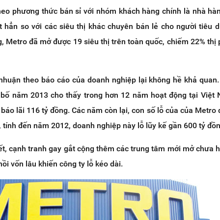
eo phương thức bán sỉ với nhóm khách hàng chính là nhà hà
biệt hẳn so với các siêu thị khác chuyên bán lẻ cho người tiêu 
, Metro đã mở được 19 siêu thị trên toàn quốc, chiếm 22% thị
i nhuận theo báo cáo của doanh nghiệp lại không hề khả quan
bố năm 2013 cho thấy trong hơn 12 năm hoạt động tại Việt
áo lãi 116 tỷ đồng. Các năm còn lại, con số lỗ của của Metro
, tính đến năm 2012, doanh nghiệp này lỗ lũy kế gần 600 tỷ đồn
iết, cạnh tranh gay gắt cộng thêm các trung tâm mới mở chưa 
hồi vốn lâu khiến công ty lỗ kéo dài.