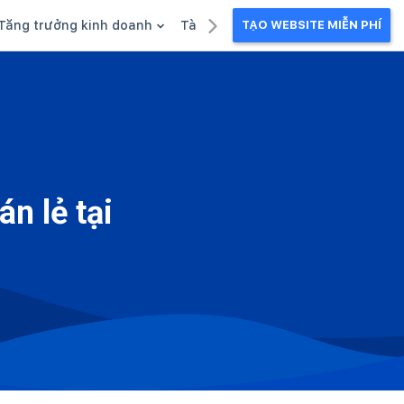
Tăng trưởng kinh doanh
Tài liệu kinh doanh
TẠO WEBSITE MIỄN PHÍ
g
Khuyến mãi
Ebook
Chăm sóc khách hàng
Câu chuyện kinh doanh
Webinar
n lẻ tại