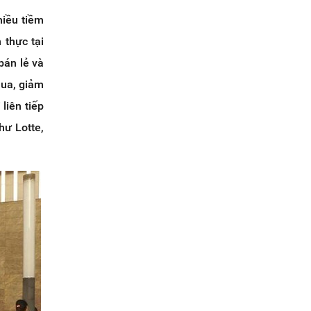
hiều tiềm
 thực tại
bán lẻ và
qua, giảm
liên tiếp
hư Lotte,