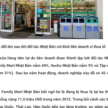
đổi tên sau khi đối tác Nhật Bản rút khỏi liên doanh vì thua lỗ.
cửa hàng tiện lợi do liên doanh được thành lập bởi đối tác N
mily Mart Nhật Bản nắm 44%, Itochu Nhật Bản nắm 5% và Tập
ắm 51%). Sau ba năm hoạt động, doanh nghiệp này đã có 42 
Family Mart Nhật Bản bất ngờ hé lộ đang bị thua lộ tại ba th
tổng cộng 11,5 triệu USD trong năm 2012. Trong bối cảnh các t
g Quốc, Thái Lan, Hàn Quốc tiếp tục tăng trưởng, sự giảm sút