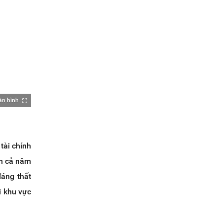
àn hình
tài chính
ến cả năm
đáng thất
i khu vực