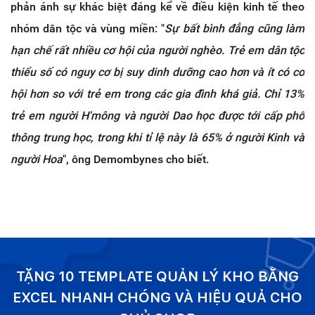
phản ánh sự khác biệt đáng kể về điều kiện kinh tế theo
nhóm dân tộc và vùng miền: "
Sự bất bình đẳng cũng làm
hạn chế rất nhiều cơ hội của người nghèo. Trẻ em dân tộc
thiểu số có nguy cơ bị suy dinh dưỡng cao hơn và ít có cơ
hội hơn so với trẻ em trong các gia đình khá giả. Chỉ 13%
trẻ em người H'mông và người Dao học được tới cấp phổ
thông trung học, trong khi tỉ lệ này là 65% ở người Kinh và
người Hoa
", ông Demombynes cho biết.
TẶNG 10 TEMPLATE QUẢN LÝ KHO BẰNG
EXCEL NHANH CHÓNG VÀ HIỆU QUẢ CHO