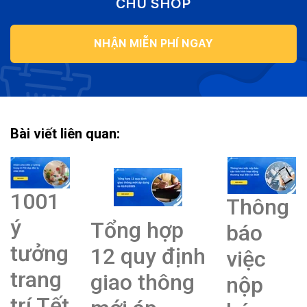
CHỦ SHOP
NHẬN MIỄN PHÍ NGAY
Bài viết liên quan:
1001
Thông
ý
Tổng hợp
báo
tưởng
12 quy định
việc
trang
giao thông
nộp
trí Tết