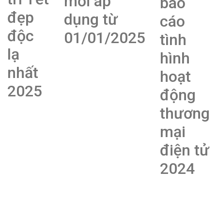
mới áp
báo
đẹp
dụng từ
cáo
độc
01/01/2025
tình
lạ
hình
nhất
hoạt
2025
động
thương
mại
điện tử
2024