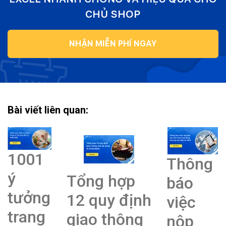
CHỦ SHOP
NHẬN MIỄN PHÍ NGAY
Bài viết liên quan:
1001
Thông
ý
Tổng hợp
báo
tưởng
12 quy định
việc
trang
giao thông
nộp