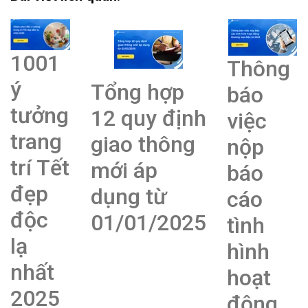
1001
Thông
ý
Tổng hợp
báo
tưởng
12 quy định
việc
trang
giao thông
nộp
trí Tết
mới áp
báo
đẹp
dụng từ
cáo
độc
01/01/2025
tình
lạ
hình
nhất
hoạt
2025
động