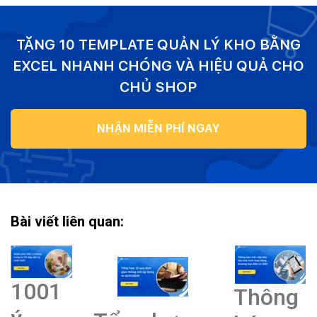
TẶNG 10 TEMPLATE QUẢN LÝ KHO BẰNG
EXCEL NHANH CHÓNG VÀ HIỆU QUẢ CHO
CHỦ SHOP
NHẬN MIỄN PHÍ NGAY
Bài viết liên quan:
1001
Thông