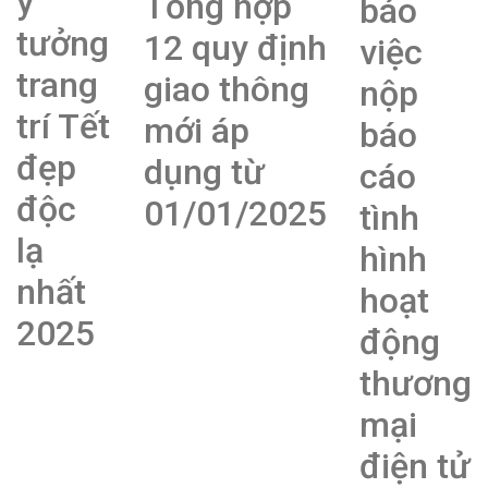
ý
Tổng hợp
báo
tưởng
12 quy định
việc
trang
giao thông
nộp
trí Tết
mới áp
báo
đẹp
dụng từ
cáo
độc
01/01/2025
tình
lạ
hình
nhất
hoạt
2025
động
thương
mại
điện tử