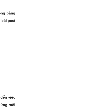
ọng bằng
 bài post
 đến việc
những mối