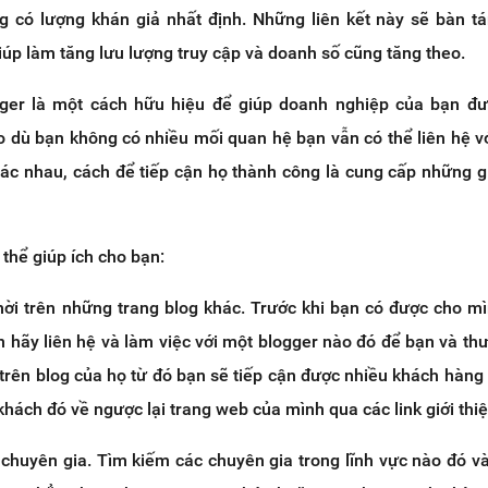
 có lượng khán giả nhất định. Những liên kết này sẽ bàn t
úp làm tăng lưu lượng truy cập và doanh số cũng tăng theo.
gger là một cách hữu hiệu để giúp doanh nghiệp của bạn đ
ho dù bạn không có nhiều mối quan hệ bạn vẫn có thể liên hệ v
ác nhau, cách để tiếp cận họ thành công là cung cấp những gi
 thể giúp ích cho bạn:
ời trên những trang blog khác. Trước khi bạn có được cho m
n hãy liên hệ và làm việc với một blogger nào đó để bạn và th
 trên blog của họ từ đó bạn sẽ tiếp cận được nhiều khách hàng
hách đó về ngược lại trang web của mình qua các link giới thiệ
chuyên gia. Tìm kiếm các chuyên gia trong lĩnh vực nào đó v