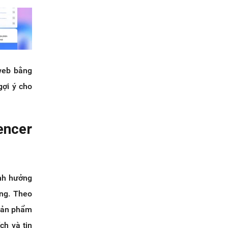
 web bằng
gợi ý cho
encer
ảnh hưởng
ùng. Theo
 sản phẩm
ch và tin