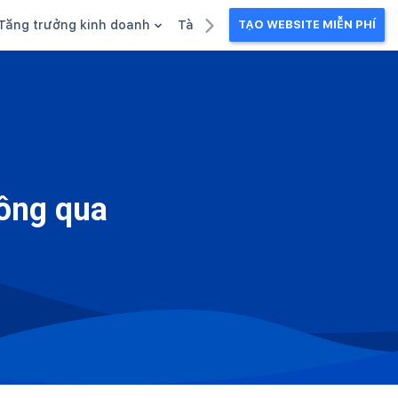
Tăng trưởng kinh doanh
Tài liệu kinh doanh
TẠO WEBSITE MIỄN PHÍ
g
Khuyến mãi
Ebook
Chăm sóc khách hàng
Câu chuyện kinh doanh
Webinar
hông qua