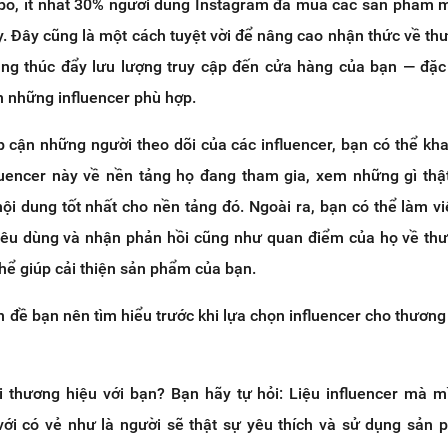
tpo, ít nhất 30% người dùng Instagram đã mua các sản phẩm 
y. Đây cũng là một cách tuyệt vời để nâng cao nhận thức về th
ng thúc đẩy lưu lượng truy cập đến cửa hàng của bạn — đặc
n những influencer phù hợp.
p cận những người theo dõi của các influencer, bạn có thể kha
fluencer này về nền tảng họ đang tham gia, xem những gì thậ
ội dung tốt nhất cho nền tảng đó. Ngoài ra, bạn có thể làm vi
 tiêu dùng và nhận phản hồi cũng như quan điểm của họ về th
thể giúp cải thiện sản phẩm của bạn.
n đề bạn nên tìm hiểu trước khi lựa chọn influencer cho thương
 thương hiệu với bạn? Bạn hãy tự hỏi: Liệu influencer mà 
với có vẻ như là người sẽ thật sự yêu thích và sử dụng sản