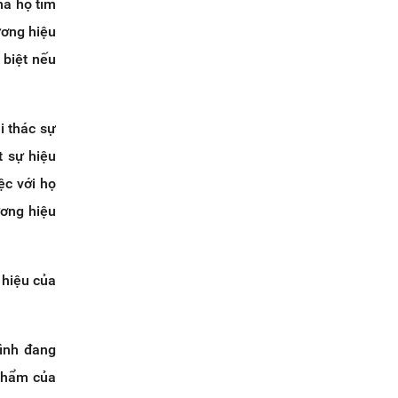
mà họ tìm
ương hiệu
 biệt nếu
i thác sự
t sự hiệu
ệc với họ
ương hiệu
 hiệu của
mình đang
 phẩm của