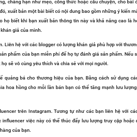
ng, chẳng hạn như mẹo, công thức hoặc câu chuyện, cho bài 
 đó, xuất bản một bài biết có nội dung bao gồm những ý kiến m
o họ biết khi bạn xuất bản thông tin này và khả năng cao là h
i khán giả của mình.
. Liên hệ với các blogger có lượng khán giả phù hợp với thươn
sản phẩm của bạn miễn phí để họ tự đánh giá sản phẩm. Nếu
t họ sẽ vô cùng yêu thích và chia sẻ với mọi người.
 để quảng bá cho thương hiệu của bạn. Bằng cách sử dụng c
 chia hoa hồng cho mỗi lần bán bạn có thể tăng mạnh lưu lượng
nfluencer trên Instagram. Tương tự như các bạn liên hệ với cá
c influencer việc này có thể thúc đẩy lưu lượng truy cập hoặc
hàng của bạn.