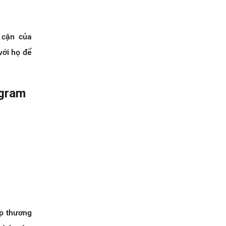
 cận của
với họ để
agram
ệp thương