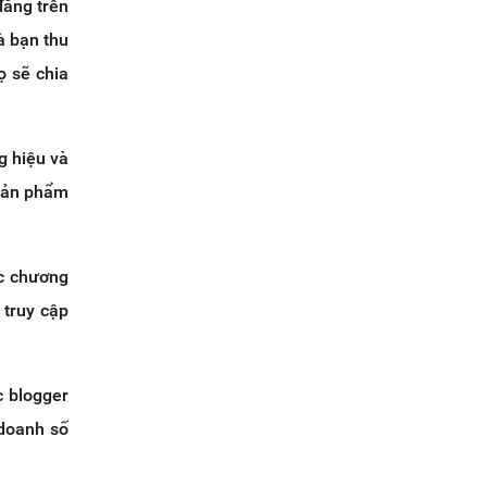
đăng trên
à bạn thu
ọ sẽ chia
g hiệu và
 sản phẩm
ác chương
 truy cập
c blogger
 doanh số