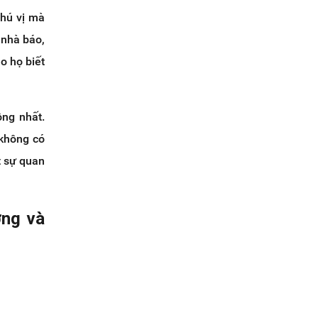
thú vị mà
 nhà báo,
o họ biết
ng nhất.
 không có
t sự quan
ởng và