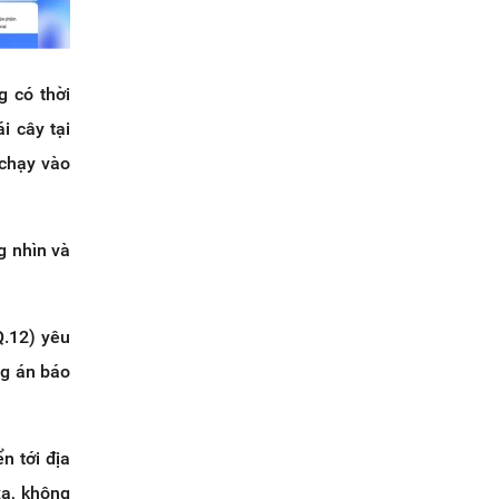
 có thời
i cây tại
 chạy vào
g nhìn và
Q.12) yêu
ng án báo
n tới địa
xa, không