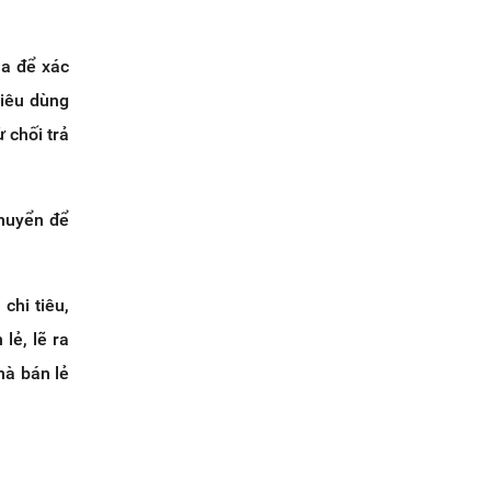
ua để xác
tiêu dùng
 chối trả
chuyển để
chi tiêu,
lẻ, lẽ ra
hà bán lẻ