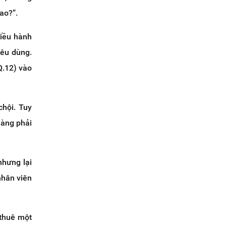
ao?”.
điều hành
iêu dùng.
Q.12) vào
chội. Tuy
hàng phải
nhưng lại
nhân viên
 thuê một