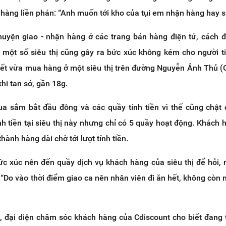
o hàng liền phán: “Anh muốn tới kho của tụi em nhận hàng hay s
huyện giao - nhận hàng ở các trang bán hàng điện tử, cách 
i một số siêu thị cũng gây ra bức xúc không kém cho người t
iết vừa mua hàng ở một siêu thị trên đường Nguyễn Ảnh Thủ (
hi tan sở, gần 18g.
 sắm bắt đầu đông và các quầy tính tiền vì thế cũng chật 
nh tiền tại siêu thị này nhưng chỉ có 5 quầy hoạt động. Khách 
hành hàng dài chờ tới lượt tính tiền.
c xúc nên đến quầy dịch vụ khách hàng của siêu thị để hỏi, 
: “Do vào thời điểm giao ca nên nhân viên đi ăn hết, không còn 
ôi, đại diện chăm sóc khách hàng của Cdiscount cho biết đang