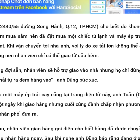
2440/55 đường Song Hành, Q.12, TP.HCM) cho biết do không
âm mua sắm nên đã đặt mua một chiếc tủ lạnh và máy ép trá
nt. Khi vận chuyển tới nhà anh, với lý do xe tải lớn không thể
g nên nhân viên chỉ có thể giao từ đầu hẻm.
g đợi sẵn, nhân viên sẽ hỗ trợ giao vào nhà nhưng họ chỉ đứn
ải tự ra đem hàng vào” - anh Dũng bức xúc.
a một máy ép trái cây cũng tại trang điện tử này, anh Tuấn (
ột ngày khi giao hàng nhưng cuối cùng đành chấp nhận phươ
phân phối đưa ra.
u, nhân viên giao hàng gọi điện cho biết hàng đã được chuyể
ầu nhận hàng ngay. Sau khi nghe anh Dũng bảo rằng đang ở 