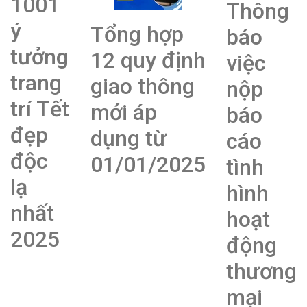
1001
Thông
ý
Tổng hợp
báo
tưởng
12 quy định
việc
trang
giao thông
nộp
trí Tết
mới áp
báo
đẹp
dụng từ
cáo
độc
01/01/2025
tình
lạ
hình
nhất
hoạt
2025
động
thương
mại