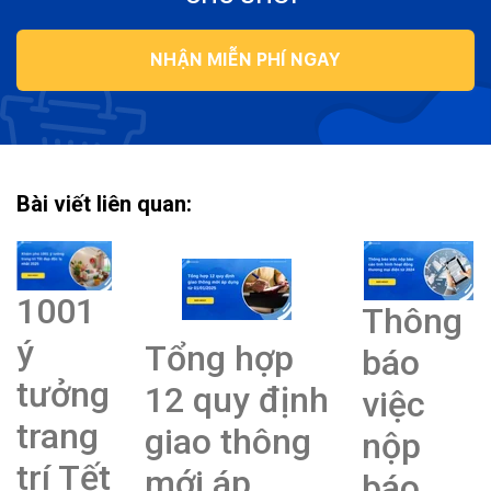
NHẬN MIỄN PHÍ NGAY
Bài viết liên quan:
1001
Thông
ý
Tổng hợp
báo
tưởng
12 quy định
việc
trang
giao thông
nộp
trí Tết
mới áp
báo