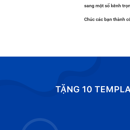
sang một số kênh trọ
Chúc các bạn thành c
TẶNG 10 TEMPL