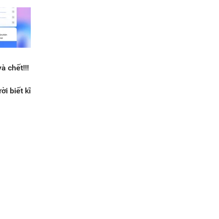
à chết!!!
i biết kĩ