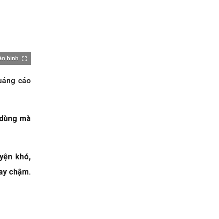
àn hình
uảng cáo
i dùng mà
yện khó,
hay chậm.