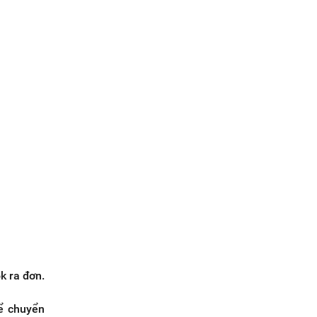
k ra đơn.
ể chuyển