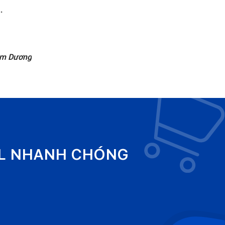
..
am Dương
EL NHANH CHÓNG