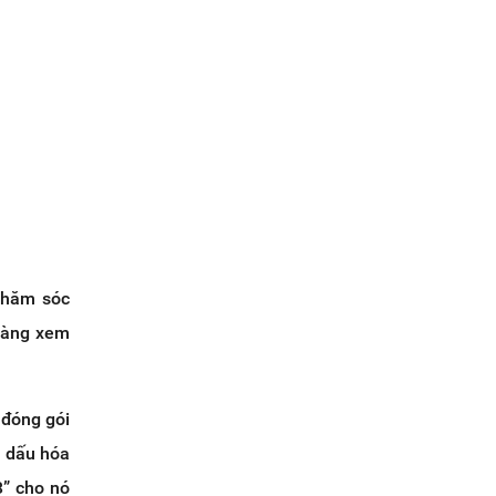
 chăm sóc
 hàng xem
 đóng gói
n dấu hóa
3” cho nó