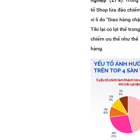
nghiệp"
(
27%
). Trong
tố Shop lừa đảo chiếm
vì lí do "Giao hàng ch
Tiki lại có lợi thế tro
chiếm ưu thế như thế n
hàng.