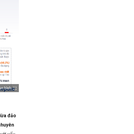
àn hình
lừa đảo
chuyên