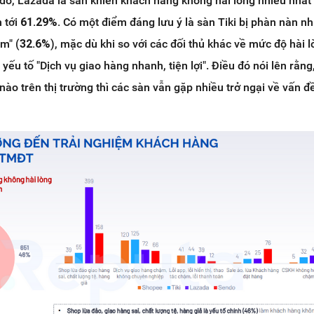
 đó, Lazada là sàn khiến khách hàng không hài lòng nhiều nhất
 tới
61.29%.
Có một điểm đáng lưu ý là sàn Tiki bị phàn nàn nh
ậm" (
32.6%
), mặc dù khi so với các đối thủ khác về mức độ hài l
ng yếu tố "Dịch vụ giao hàng nhanh, tiện lợi". Điều đó nói lên rằng
ào trên thị trường thì các sàn vẫn gặp nhiều trở ngại về vấn đ