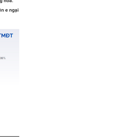
g hóa.
ên e ngại