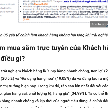
Xem toàn m
ện 05 yếu tố chính làm khách hàng không hài lòng khi trải
ngh
i
iệm mua sắm trực tuyến của Khách h
 điều gì?
 trải nghiệm khách hàng là "Ship hàng nhanh chóng, tiện lợi' (
2
 (
20.5%
) và "Đa dạng hàng hóa" (
19.05%
) đã và đang tạo ra một
n thị trường hiện nay. Trong khi đó, rào cản lớn nhất đối với các
o, giao hàng sai, chất lượng tệ, hàng giả" (
34.99%).
Ta có thể t
o hàng nhanh chóng và kịp thời của người tiêu dùng là chính đ