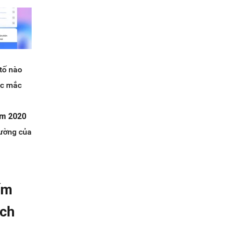
tố nào
ắc mắc
am 2020
lường của
ếm
ách