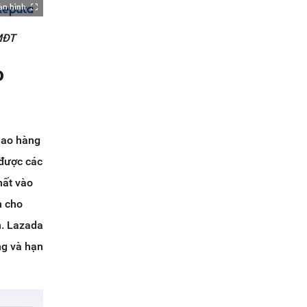
àn hình
TMĐT
o
iao hàng
 được các
hất vào
h cho
n. Lazada
ng và hạn