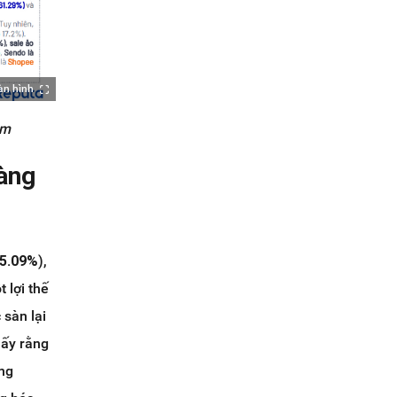
àn hình
ệm
àng
5.09%
),
 lợi thế
 sàn lại
hấy rằng
áng