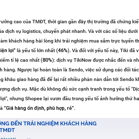
trưởng cao của TMĐT, thời gian gần đây thị trường đã chứng ki
 dịch vụ logistics, chuyển phát nhanh. Và với các số liệu dưới
 làm khách hàng hài lòng khi trải nghiệm mua sắm trực tuyến t
ện lợi"
là yếu tố lớn nhất (
46%
). Và đối với yếu tố này, Tiki đã 
iếm tỉ lệ cao nhất (
80%
): dịch vụ TikiNow được nhắc đến và n
ch hàng. Ngược lại hoàn toàn là Sendo, việc sử dụng các đối tá
g khâu giao hàng đã để lại rất nhiều phàn nàn dẫn tới Sendo 
ượng dịch vụ. Mặc dù không đủ sức cạnh tranh trong yếu tố "Dị
 lợi", nhưng Shopee lại vươn đầu trong yếu tố ảnh hưởng thứ hai
à
"Giá hàng ổn định, phù hợp, rẻ"
.