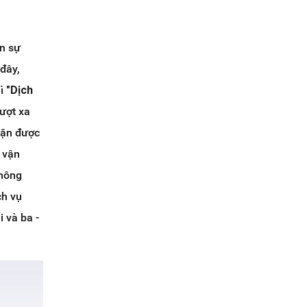
ến sự
 đây,
hì
"Dịch
vượt xa
hận được
c vận
không
ch vụ
 và ba -