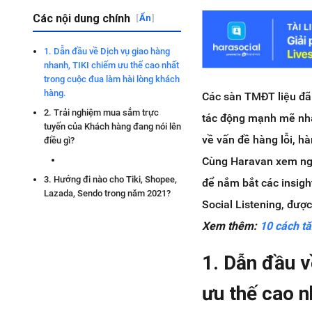
Các nội dung chính
[
Ẩn
]
1. Dẫn đầu về Dịch vụ giao hàng
nhanh, TIKI chiếm ưu thế cao nhất
trong cuộc đua làm hài lòng khách
hàng.
Các sàn TMĐT liệu đã 
2. Trải nghiệm mua sắm trực
tác động mạnh mẽ nhấ
tuyến của Khách hàng đang nói lên
về vấn đề hàng lỗi, h
điều gì?
Cùng Haravan xem n
3. Hướng đi nào cho Tiki, Shopee,
để nắm bắt các insigh
Lazada, Sendo trong năm 2021?
Social Listening, đượ
Xem thêm:
10 cách t
1. Dẫn đầu v
ưu thế cao n