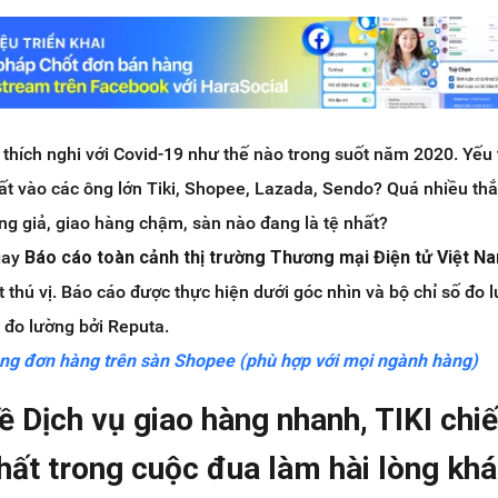
thích nghi với Covid-19 như thế nào trong suốt năm 2020. Yếu 
t vào các ông lớn Tiki, Shopee, Lazada, Sendo? Quá nhiều th
àng giả, giao hàng chậm, sàn nào đang là tệ nhất?
gay
Báo cáo toàn cảnh thị trường Thương mại Điện tử Việt N
t thú vị. Báo cáo được thực hiện dưới góc nhìn và bộ chỉ số đo 
c đo lường bởi Reputa.
ăng đơn hàng trên sàn Shopee (phù hợp với mọi ngành hàng)
ề Dịch vụ giao hàng nhanh, TIKI chi
hất trong cuộc đua làm hài lòng kh