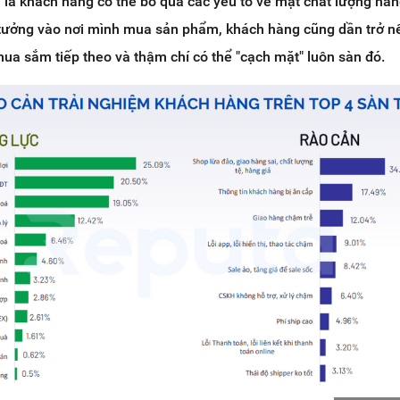
là khách hàng có thể bỏ qua các yếu tố về mặt chất lượng hàn
 tưởng vào nơi mình mua sản phẩm, khách hàng cũng dần trở n
ua sắm tiếp theo và thậm chí có thể "cạch mặt" luôn sàn đó.