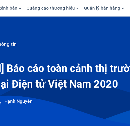
kênh bán
Quảng cáo thương hiệu
Quản lý bán hàng
n hàng
Marketing
Phần mềm quản lý bán hàn
ine
Quảng cáo
Tồn kho
hông tin
 kênh
SEO
Giao hàng và phí ship
bsite
Content
Thanh toán
] Báo cáo toàn cảnh thị trư
n social
Thương hiệu/Brand
Tài chính
i Điện tử Việt Nam 2020
n sàn
Nhân viên
hàng
Hạnh Nguyên