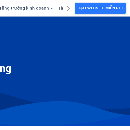
Tăng trưởng kinh doanh
Tài liệu kinh doanh
TẠO WEBSITE MIỄN PHÍ
g
Khuyến mãi
Ebook
Chăm sóc khách hàng
Câu chuyện kinh doanh
Webinar
ờng