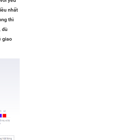
 với yếu
iều nhất
òng thì
, dù
ề giao