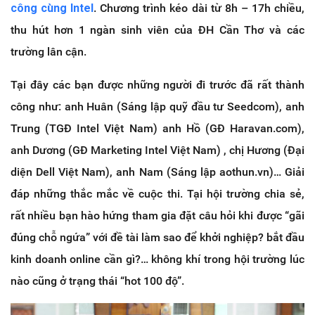
công cùng Intel
. Chương trình kéo dài từ 8h – 17h chiều,
thu hút hơn 1 ngàn sinh viên của ĐH Cần Thơ và các
trường lân cận.
Tại đây các bạn được những người đi trước đã rất thành
công như: anh Huân (Sáng lập quỹ đầu tư Seedcom), anh
Trung (TGĐ Intel Việt Nam) anh Hồ (GĐ Haravan.com),
anh Dương (GĐ Marketing Intel Việt Nam) , chị Hương (Đại
diện Dell Việt Nam), anh Nam (Sáng lập aothun.vn)… Giải
đáp những thắc mắc về cuộc thi. Tại hội trường chia sẻ,
rất nhiều bạn hào hứng tham gia đặt câu hỏi khi được “gãi
đúng chỗ ngứa” với đề tài làm sao để khởi nghiệp? bắt đầu
kinh doanh online cần gì?… không khí trong hội trường lúc
nào cũng ở trạng thái “hot 100 độ”.