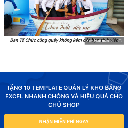
Ban Tổ Chức cũng quậy không kém các bạn sinh viên
Xem toàn màn hình
TẶNG 10 TEMPLATE QUẢN LÝ KHO BẰNG
EXCEL NHANH CHÓNG VÀ HIỆU QUẢ CHO
CHỦ SHOP
NHẬN MIỄN PHÍ NGAY