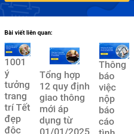
Bài viết liên quan:
1001
Thông
ý
Tổng hợp
báo
tưởng
12 quy định
việc
trang
giao thông
nộp
trí Tết
mới áp
báo
đẹp
dụng từ
cáo
độc
01/01/2025
tình