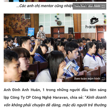
...Các anh chị mentor cũng nhiệt tình chia sẻ
Xem toàn màn hình
Xem toàn màn hình
Anh Đinh Anh Huân, 1 trong những người đầu tiên sáng
lập Công Ty CP Công Nghệ Haravan, chia sẻ: “
Kinh doanh
vốn không phải chuyện dễ dàng, mặc dù người trẻ thường