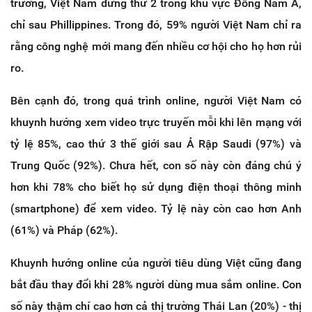
trường, Việt Nam đứng thứ 2 trong khu vực Đông Nam Á,
chỉ sau Phillippines. Trong đó, 59% người Việt Nam chỉ ra
rằng công nghệ mới mang đến nhiều cơ hội cho họ hơn rủi
ro.
Bên cạnh đó, trong quá trình online, người Việt Nam có
khuynh hướng xem video trực truyến mỗi khi lên mạng với
tỷ lệ 85%, cao thứ 3 thế giới sau Ả Rập Saudi (97%) và
Trung Quốc (92%). Chưa hết, con số này còn đáng chú ý
hơn khi 78% cho biết họ sử dụng điện thoại thông minh
(smartphone) để xem video. Tỷ lệ này còn cao hơn Anh
(61%) và Pháp (62%).
Khuynh hướng online của người tiêu dùng Việt cũng đang
bắt đầu thay đổi khi 28% người dùng mua sắm online. Con
số này thậm chí cao hơn cả thị trường Thái Lan (20%) - thị