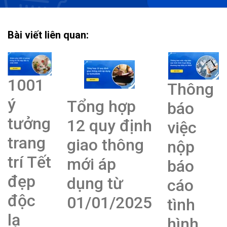
Bài viết liên quan:
1001
Thông
ý
Tổng hợp
báo
tưởng
12 quy định
việc
trang
giao thông
nộp
trí Tết
mới áp
báo
đẹp
dụng từ
cáo
độc
01/01/2025
tình
lạ
hình