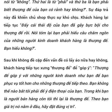
nói từ "không". Thứ hai là từ "phải" và thứ ba là bạn phải
biết thượng đế của bạn có rảnh hay không?
". Sự đáp trả
này đã khiến chủ shop thực sự khó chịu. Khách hàng lại
tiếp tục "
Đấy cái thái độ của bạn đã gây bực bội cho
thượng đế rồi. Nói tóm lại bạn phải hiểu câu châm ngôn
của những người kinh doanh khách hàng là thượng đế.
Bạn hiểu không?
".
Sau khi không đề cập đến vấn đề có lấy áo nữa hay không,
khách hàng tiếp tục xưng "thượng đế" để "góp ý": "
Thượng
đế góp ý với những người kinh doanh như bạn để bạn
phục vụ tốt hơn cho những thượng đế tiếp theo. Bạn không
thể nào bắt tôi phải để ý điện thoại của bạn. Trong khi bạn
là người bán hàng còn tôi thì lại là thượng đế. Theo bạn
giá trị nó nằm ở đâu, hãy đặt đúng vị trí
".