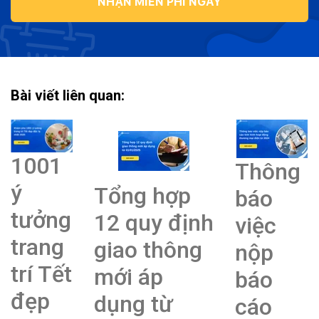
NHẬN MIỄN PHÍ NGAY
Bài viết liên quan:
1001
Thông
ý
Tổng hợp
báo
tưởng
12 quy định
việc
trang
giao thông
nộp
trí Tết
mới áp
báo
đẹp
dụng từ
cáo