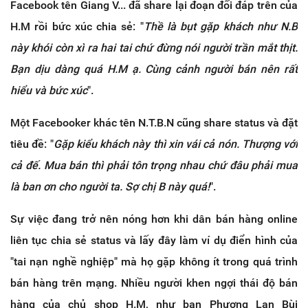
Facebook tên Giang V... đã share lại đoạn đối đáp trên của
H.M rồi bức xúc chia sẻ: "
Thề là bụt gặp khách như N.B
này khói còn xì ra hai tai chứ đừng nói người trần mắt thịt.
Bạn dịu dàng quá H.M ạ. Cùng cảnh người bán nên rất
hiểu và bức xúc
".
Một Facebooker khác tên N.T.B.N cũng share status và đặt
tiêu đề: "
Gặp kiểu khách này thì xin vái cả nón. Thượng với
cả đế. Mua bán thì phải tôn trọng nhau chứ đâu phải mua
là ban ơn cho người ta. Sợ chị B này quá!
".
Sự việc đang trở nên nóng hơn khi dân bán hàng online
liên tục chia sẻ status và lấy đây làm ví dụ điển hình của
"tai nạn nghề nghiệp" mà họ gặp không ít trong quá trình
bán hàng trên mạng. Nhiều người khen ngợi thái độ bán
hàng của chủ shop H.M, như bạn Phương Lan Bùi