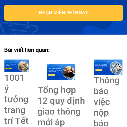
NHẬN MIỄN PHÍ NGAY
Bài viết liên quan:
1001
Thông
ý
Tổng hợp
báo
tưởng
12 quy định
việc
trang
giao thông
nộp
trí Tết
mới áp
báo