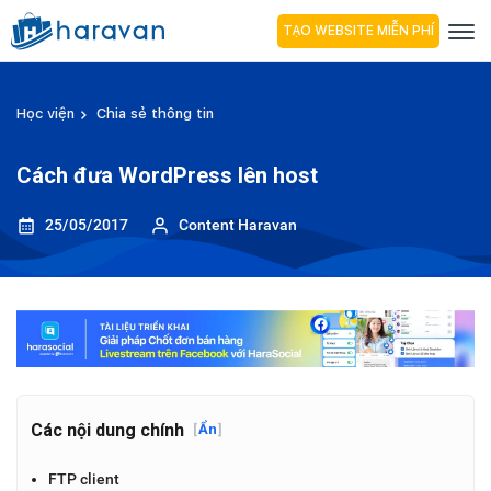
TẠO WEBSITE MIỄN PHÍ
Học viện
Chia sẻ thông tin
Cách đưa WordPress lên host
25/05/2017
Content Haravan
Các nội dung chính
[
Ẩn
]
FTP client