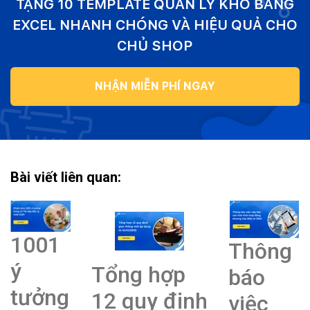
TẶNG 10 TEMPLATE QUẢN LÝ KHO BẰNG
EXCEL NHANH CHÓNG VÀ HIỆU QUẢ CHO
CHỦ SHOP
NHẬN MIỄN PHÍ NGAY
Bài viết liên quan:
1001
Thông
ý
Tổng hợp
báo
tưởng
12 quy định
việc