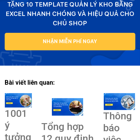
TẶNG 10 TEMPLATE QUẢN LÝ KHO BẰNG
EXCEL NHANH CHÓNG VÀ HIỆU QUẢ CHO
CHỦ SHOP
NHẬN MIỄN PHÍ NGAY
Bài viết liên quan:
1001
Thông
ý
Tổng hợp
báo
tưởng
12 quy định
việc