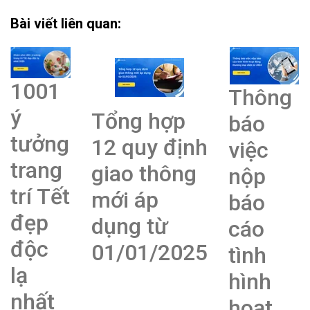
Bài viết liên quan:
1001
Thông
ý
Tổng hợp
báo
tưởng
12 quy định
việc
trang
giao thông
nộp
trí Tết
mới áp
báo
đẹp
dụng từ
cáo
độc
01/01/2025
tình
lạ
hình
nhất
hoạt