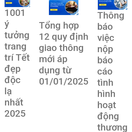
1001
Thông
ý
Tổng hợp
báo
tưởng
12 quy định
việc
trang
giao thông
nộp
trí Tết
mới áp
báo
đẹp
dụng từ
cáo
độc
01/01/2025
tình
lạ
hình
nhất
hoạt
2025
động
thương