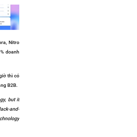
ra, Nitro
80% doanh
iờ thì có
ảng B2B.
y, but it
black-and-
echnology