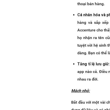
thoại bán hàng.
Cá nhân hóa và p
hàng và sắp xếp 
Accenture cho thấ
họ nhận ra tên c
tuyệt vời hệ sinh
dàng. Bạn có thể l
Tăng tỉ lệ lưu giữ:
app nào cả. Điều 
nhau ra đời.
Mách nhỏ:
Bắt đầu với một vài c
dụng dữ liệu và cá nh