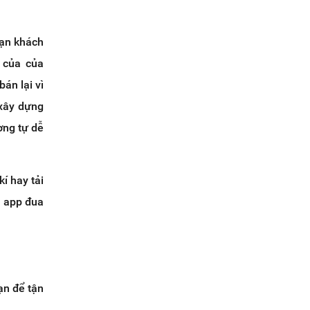
oạn khách
 của của
án lại vì
xây dựng
ơng tự dễ
í hay tải
u app đua
ạn để tận