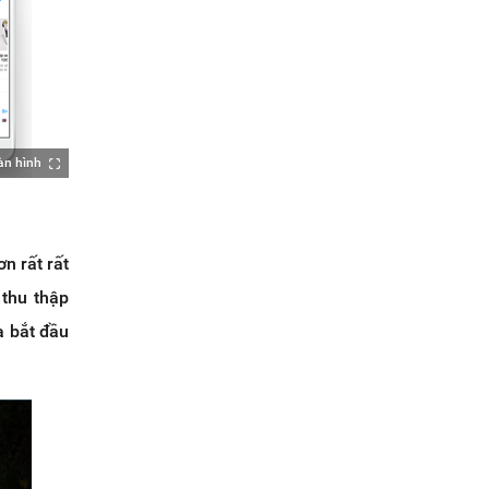
àn hình
ơn rất rất
 thu thập
a bắt đầu