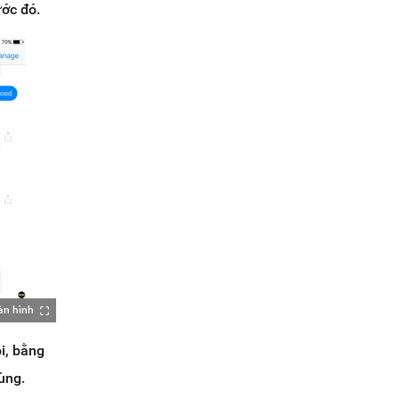
ước đó.
àn hình
i, bằng
ùng.