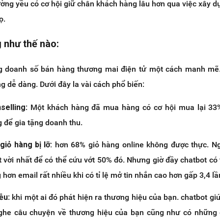
ờng yều có cơ hội giữ chân khách hàng lâu hơn qua việc xây d
ọ.
 như thế nào:
ng doanh số bán hàng thương mai điện tử một cách manh mẽ.
g dễ dàng. Dưới đây la vài cách phổ biến:
selling
: Một khách hàng đã mua hàng có cơ hội mua lại 33%
g để gia tặng doanh thu.
giỏ hàng bị lỡ:
hơn 68% giỏ hàng online không được thực. Ng
t vời nhất để có thể cứu vớt 50% đó. Nhưng giờ đầy chatbot có
 hơn email rất nhiều khi có tỉ lệ mở tin nhắn cao hơn gấp 3,4 lầ
ễu
: khi một ai đó phát hiện ra thương hiệu của bạn. chatbot gi
ghe câu chuyện về thương hiệu của bạn cũng như có những 