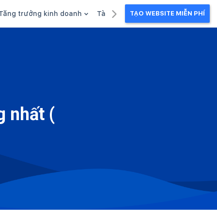
Tăng trưởng kinh doanh
Tài liệu kinh doanh
TẠO WEBSITE MIỄN PHÍ
g
Khuyến mãi
Ebook
Chăm sóc khách hàng
Câu chuyện kinh doanh
Webinar
 nhất (