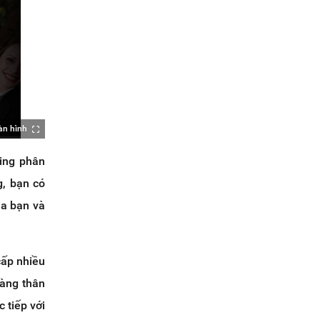
àn hình
ting phân
g, bạn có
ủa bạn và
cấp nhiều
hàng thân
 tiếp với