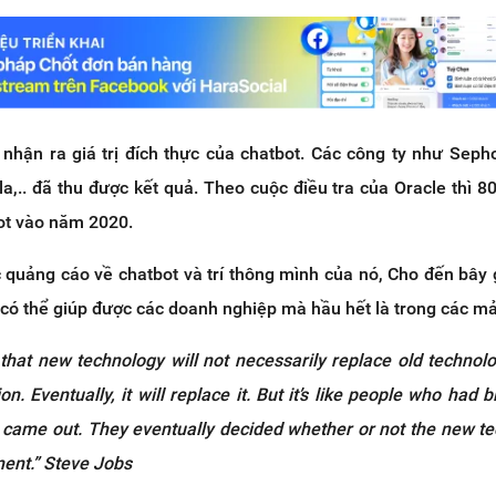
nhận ra giá trị đích thực của chatbot. Các công ty như Sepho
la,.. đã thu được kết quả. Theo cuộc điều tra của Oracle thì 
ot vào năm 2020.
 quảng cáo về chatbot và trí thông mình của nó, Cho đến bây g
 có thể giúp được các doanh nghiệp mà hầu hết là trong các m
 that new technology will not necessarily replace old technolog
tion. Eventually, it will replace it. But it’s like people who had 
 came out. They eventually decided whether or not the new t
ent.” Steve Jobs