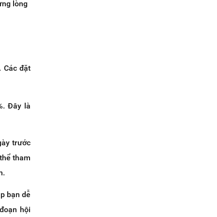
ựng lòng
 Các đặt
. Đây là
ày trước
 thể tham
n.
úp bạn dễ
đoạn hội