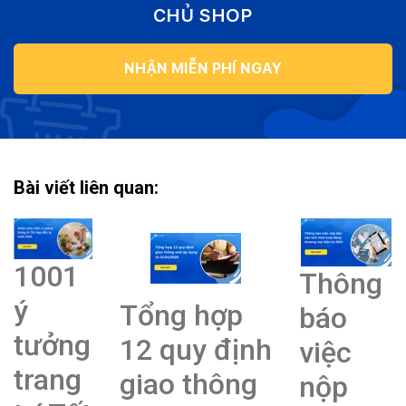
CHỦ SHOP
NHẬN MIỄN PHÍ NGAY
Bài viết liên quan:
1001
Thông
ý
Tổng hợp
báo
tưởng
12 quy định
việc
trang
giao thông
nộp