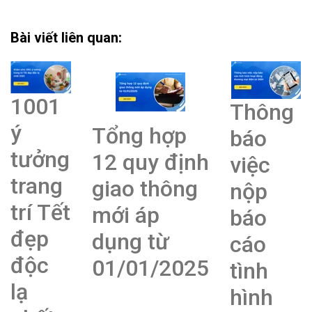
Bài viết liên quan:
1001
Thông
ý
Tổng hợp
báo
tưởng
12 quy định
việc
trang
giao thông
nộp
trí Tết
mới áp
báo
đẹp
dụng từ
cáo
độc
01/01/2025
tình
lạ
hình